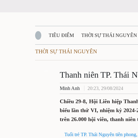
TIÊU ĐIỂM
THỜI SỰ THÁI NGUYÊN
THỜI SỰ THÁI NGUYÊN
QUỐC PHÒNG - AN NINH
BẠN ĐỌC
Đ
QUÊ HƯƠNG - ĐẤT NƯỚC
Zalo
QUỐC TẾ
Thanh niên TP. Thái N
Minh Anh
20:23, 29/08/2024
VĂN BẢN, CHÍNH SÁCH MỚI
VĂN NGH
Chiều 29-8, Hội Liên hiệp Than
biểu lần thứ VI, nhiệm kỳ 2024-
trên 26.000 hội viên, thanh niên
Tuổi trẻ TP. Thái Nguyên tiên phong,