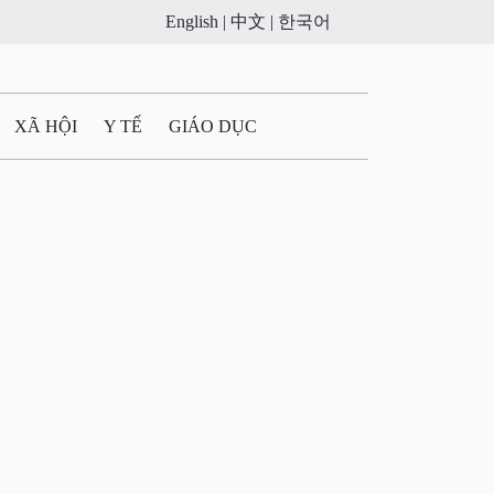
English |
中文 |
한국어
XÃ HỘI
Y TẾ
GIÁO DỤC
E MÁY
PHÁP LUẬT
 QUẢNG CÁO
ULTIMEDIA