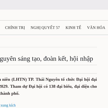
CHÍNH TRỊ
NGHỊ QUYẾT 57
KINH TẾ
VĂN HÓA
ẤT VÀ NGƯỜI THÁI NGUYÊN
GIAO THÔNG
Ô TÔ - X
TÀI NGUYÊN - MÔI TRƯỜNG
THỂ THAO
THÔNG TIN -
guyên sáng tạo, đoàn kết, hội nhập
Ệ THÁI NGUYÊN
VIDEO
CÁC ĐỀ ÁN TRỌNG TÂM
M
h niên (LHTN) TP. Thái Nguyên tổ chức Đại hội đại
2029. Tham dự Đại hội có 138 đại biểu, đại diện cho
 thành phố.
 xung kích