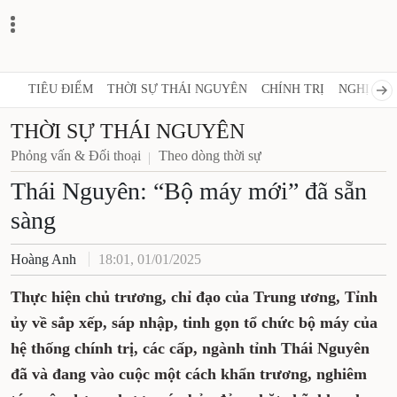
TIÊU ĐIỂM
THỜI SỰ THÁI NGUYÊN
CHÍNH TRỊ
NGHỊ QUY
THỜI SỰ THÁI NGUYÊN
Phỏng vấn & Đối thoại
Theo dòng thời sự
Thái Nguyên: “Bộ máy mới” đã sẵn
sàng
Hoàng Anh
18:01, 01/01/2025
Thực hiện chủ trương, chỉ đạo của Trung ương, Tỉnh
ủy về sắp xếp, sáp nhập, tinh gọn tổ chức bộ máy của
hệ thống chính trị, các cấp, ngành tỉnh Thái Nguyên
đã và đang vào cuộc một cách khẩn trương, nghiêm