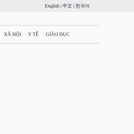
English |
中文 |
한국어
XÃ HỘI
Y TẾ
GIÁO DỤC
E MÁY
PHÁP LUẬT
 QUẢNG CÁO
ULTIMEDIA