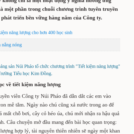
không chỉ là một hoạt động ý nghĩa hưởng ứng
là một phần trong chuỗi chương trình tuyên truyền
 phát triển bền vững hàng năm của Công ty.
 kiệm năng lượng cho hơn 400 học sinh
a nắng nóng
ng sản Núi Pháo tổ chức chương trình "Tiết kiệm năng lượng"
i Trường Tiểu học Kim Đồng.
ọc về tiết kiệm năng lượng
ruyền viên Công ty Núi Pháo đã dẫn dắt các em vào
 con mê tắm. Ngày nào chú cũng xả nước trong ao để
cá mất chỗ bơi, cây cỏ héo úa, chú mới nhận ra hậu quả
ình. Câu chuyện mở đầu mang đến bài học quan trọng:
lượng hợp lý, tài nguyên thiên nhiên sẽ ngày một khan