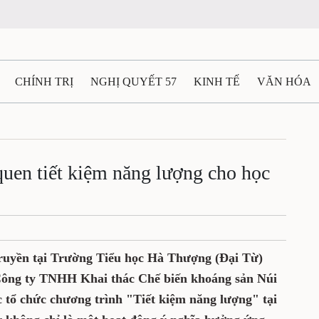
CHÍNH TRỊ
NGHỊ QUYẾT 57
KINH TẾ
VĂN HÓA
ẤT VÀ NGƯỜI THÁI NGUYÊN
GIAO THÔNG
Ô TÔ - X
TÀI NGUYÊN - MÔI TRƯỜNG
THỂ THAO
THÔNG TIN -
quen tiết kiệm năng lượng cho học
Ệ THÁI NGUYÊN
VIDEO
CÁC ĐỀ ÁN TRỌNG TÂM
M
ruyền tại Trường Tiểu học Hà Thượng (Đại Từ)
, Công ty TNHH Khai thác Chế biến khoáng sản Núi
 tổ chức chương trình "Tiết kiệm năng lượng" tại