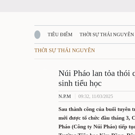
TIÊU ĐIỂM
THỜI SỰ THÁI NGUYÊN
THỜI SỰ THÁI NGUYÊN
QUỐC PHÒNG - AN NINH
BẠN ĐỌC
Đ
QUÊ HƯƠNG - ĐẤT NƯỚC
Zalo
QUỐC TẾ
Núi Pháo lan tỏa thói 
sinh tiểu học
VĂN BẢN, CHÍNH SÁCH MỚI
VĂN NGH
N.P.M
09:32, 11/03/2025
Sau thành công của buổi tuyên t
mới được tổ chức đầu tháng 3
Pháo (Công ty Núi Pháo) tiếp tục