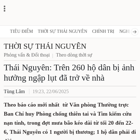
TIÊU ĐIỂM
THỜI SỰ THÁI NGUYÊN
CHÍNH TRỊ
NGHỊ QUY
THỜI SỰ THÁI NGUYÊN
Phỏng vấn & Đối thoại
Theo dòng thời sự
Thái Nguyên: Trên 260 hộ dân bị ảnh
hưởng ngập lụt đã trở về nhà
Tùng Lâm
19:23, 22/06/2025
Theo báo cáo mới nhất từ Văn phòng Thường trực
Ban Chỉ huy Phòng chống thiên tai và Tìm kiếm cứu
nạn tỉnh, trong đợt mưa bão kéo dài từ tối 20 đến 22-
6, Thái Nguyên có 1 người bị thương; 1 hộ dân phải di