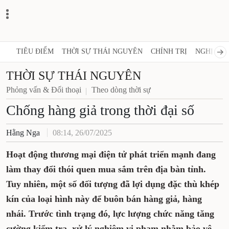
TIÊU ĐIỂM
THỜI SỰ THÁI NGUYÊN
CHÍNH TRỊ
NGHỊ QUY
THỜI SỰ THÁI NGUYÊN
Phỏng vấn & Đối thoại
Theo dòng thời sự
Chống hàng giả trong thời đại số
Hằng Nga
08:14, 26/07/2025
Hoạt động thương mại điện tử phát triển mạnh đang
làm thay đổi thói quen mua sắm trên địa bàn tỉnh.
Tuy nhiên, một số đối tượng đã lợi dụng đặc thù khép
kín của loại hình này để buôn bán hàng giả, hàng
nhái. Trước tình trạng đó, lực lượng chức năng tăng
cường kiểm tra, xử lý nghiêm vi phạm nhằm bảo vệ