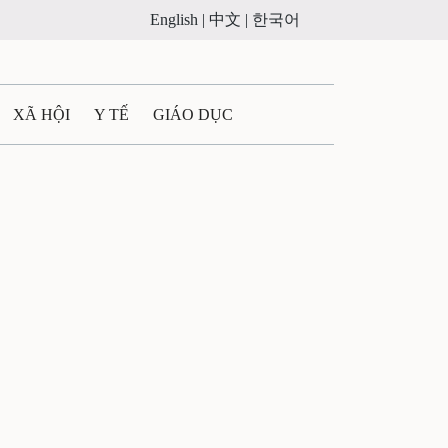
English |
中文 |
한국어
XÃ HỘI
Y TẾ
GIÁO DỤC
E MÁY
PHÁP LUẬT
 QUẢNG CÁO
ULTIMEDIA