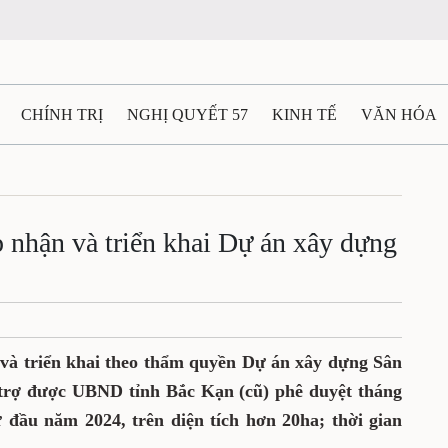
CHÍNH TRỊ
NGHỊ QUYẾT 57
KINH TẾ
VĂN HÓA
ẤT VÀ NGƯỜI THÁI NGUYÊN
GIAO THÔNG
Ô TÔ - X
TÀI NGUYÊN - MÔI TRƯỜNG
THỂ THAO
THÔNG TIN -
nhận và triển khai Dự án xây dựng
Ệ THÁI NGUYÊN
VIDEO
CÁC ĐỀ ÁN TRỌNG TÂM
M
và triển khai theo thẩm quyền Dự án xây dựng Sân
trợ được UBND tỉnh Bắc Kạn (cũ) phê duyệt tháng
ừ đầu năm 2024, trên diện tích hơn 20ha; thời gian