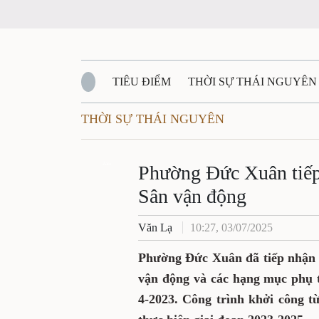
TIÊU ĐIỂM
THỜI SỰ THÁI NGUYÊN
THỜI SỰ THÁI NGUYÊN
QUỐC PHÒNG - AN NINH
BẠN ĐỌC
Đ
QUÊ HƯƠNG - ĐẤT NƯỚC
Zalo
QUỐC TẾ
Phường Đức Xuân tiếp 
Sân vận động
VĂN BẢN, CHÍNH SÁCH MỚI
VĂN NGH
Văn Lạ
10:27, 03/07/2025
Phường Đức Xuân đã tiếp nhận 
vận động và các hạng mục phụ 
4-2023. Công trình khởi công t