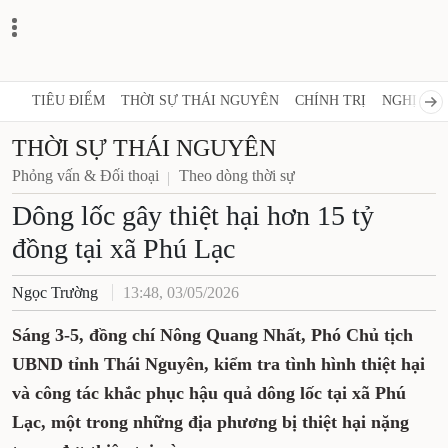
TIÊU ĐIỂM
THỜI SỰ THÁI NGUYÊN
CHÍNH TRỊ
NGHỊ QUY
THỜI SỰ THÁI NGUYÊN
Phỏng vấn & Đối thoại
Theo dòng thời sự
Dông lốc gây thiệt hại hơn 15 tỷ
đồng tại xã Phú Lạc
Ngọc Trường
13:48, 03/05/2026
Sáng 3-5, đồng chí Nông Quang Nhất, Phó Chủ tịch
UBND tỉnh Thái Nguyên, kiểm tra tình hình thiệt hại
và công tác khắc phục hậu quả dông lốc tại xã Phú
Lạc, một trong những địa phương bị thiệt hại nặng