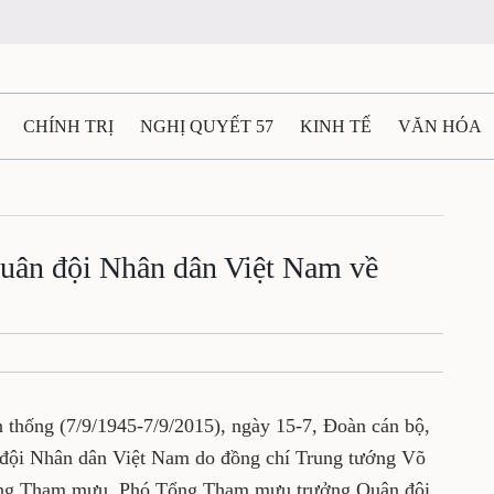
CHÍNH TRỊ
NGHỊ QUYẾT 57
KINH TẾ
VĂN HÓA
ẤT VÀ NGƯỜI THÁI NGUYÊN
GIAO THÔNG
Ô TÔ - X
TÀI NGUYÊN - MÔI TRƯỜNG
THỂ THAO
THÔNG TIN -
ân đội Nhân dân Việt Nam về
Ệ THÁI NGUYÊN
VIDEO
CÁC ĐỀ ÁN TRỌNG TÂM
M
thống (7/9/1945-7/9/2015), ngày 15-7, Đoàn cán bộ,
đội Nhân dân Việt Nam do đồng chí Trung tướng Võ
ổng Tham mưu, Phó Tổng Tham mưu trưởng Quân đội