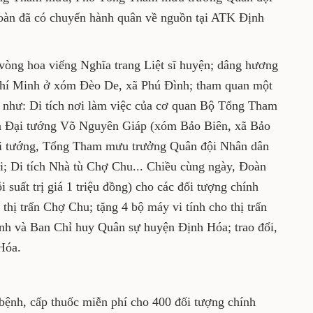
àn đã có chuyến hành quân về nguồn tại ATK Định
vòng hoa viếng Nghĩa trang Liệt sĩ huyện; dâng hương
Chí Minh ở xóm Đèo De, xã Phú Đình; tham quan một
bàn như: Di tích nơi làm việc của cơ quan Bộ Tổng Tham
ủa Đại tướng Võ Nguyên Giáp (xóm Bảo Biên, xã Bảo
Đại tướng, Tổng Tham mưu trưởng Quân đội Nhân dân
; Di tích Nhà tù Chợ Chu... Chiều cùng ngày, Đoàn
 suất trị giá 1 triệu đồng) cho các đối tượng chính
thị trấn Chợ Chu; tặng 4 bộ máy vi tính cho thị trấn
nh và Ban Chỉ huy Quân sự huyện Định Hóa; trao đổi,
Hóa.
bệnh, cấp thuốc miễn phí cho 400 đối tượng chính