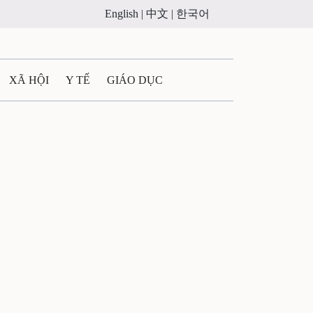
English |
中文 |
한국어
XÃ HỘI
Y TẾ
GIÁO DỤC
E MÁY
PHÁP LUẬT
 QUẢNG CÁO
ULTIMEDIA