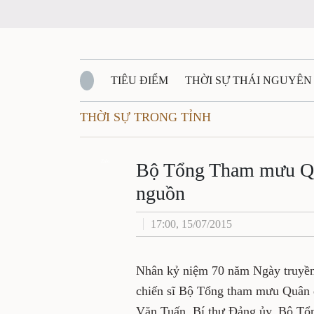
TIÊU ĐIỂM
THỜI SỰ THÁI NGUYÊN
THỜI SỰ TRONG TỈNH
QUỐC PHÒNG - AN NINH
BẠN ĐỌC
Đ
QUÊ HƯƠNG - ĐẤT NƯỚC
Zalo
QUỐC TẾ
Bộ Tổng Tham mưu Qu
nguồn
VĂN BẢN, CHÍNH SÁCH MỚI
VĂN NGH
17:00, 15/07/2015
Nhân kỷ niệm 70 năm Ngày truyền 
chiến sĩ Bộ Tổng tham mưu Quân 
Văn Tuấn, Bí thư Đảng ủy, Bộ T