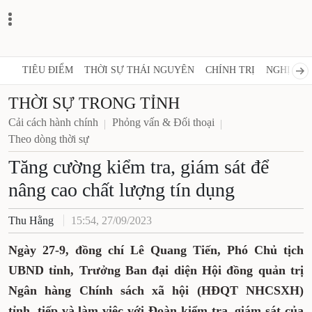
TIÊU ĐIỂM
THỜI SỰ THÁI NGUYÊN
CHÍNH TRỊ
NGHỊ QUY
THỜI SỰ TRONG TỈNH
Cải cách hành chính
Phỏng vấn & Đối thoại
Theo dòng thời sự
Tăng cường kiểm tra, giám sát để
nâng cao chất lượng tín dụng
Thu Hằng
15:54, 27/09/2023
Ngày 27-9, đồng chí Lê Quang Tiến, Phó Chủ tịch
UBND tỉnh, Trưởng Ban đại diện Hội đồng quản trị
Ngân hàng Chính sách xã hội (HĐQT NHCSXH)
tỉnh, tiếp và làm việc với Đoàn kiểm tra, giám sát của