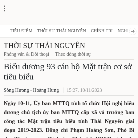
TIÊU ĐIỂM
THỜI SỰ THÁI NGUYÊN
CHÍNH TRỊ
NGHỊ QUY
THỜI SỰ THÁI NGUYÊN
Phỏng vấn & Đối thoại
Theo dòng thời sự
Biểu dương 93 cán bộ Mặt trận cơ sở
tiêu biểu
Sông Hương - Hoàng Hưng
15:27, 10/11/2023
Ngày 10-11, Ủy ban MTTQ tỉnh tổ chức Hội nghị biểu
dương chủ tịch ủy ban MTTQ cấp xã và trưởng ban
công tác Mặt trận tiêu biểu tỉnh Thái Nguyên giai
đoạn 2019-2023. Đồng chí Phạm Hoàng Sơn, Phó Bí