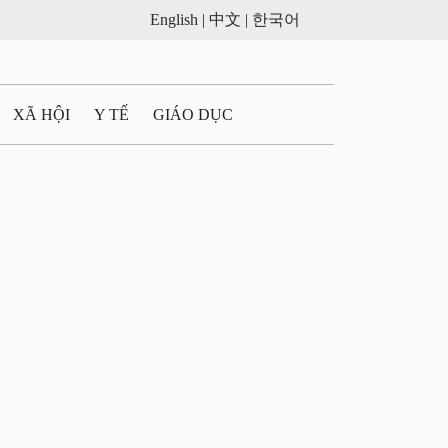
English |
中文 |
한국어
XÃ HỘI
Y TẾ
GIÁO DỤC
E MÁY
PHÁP LUẬT
 QUẢNG CÁO
ULTIMEDIA