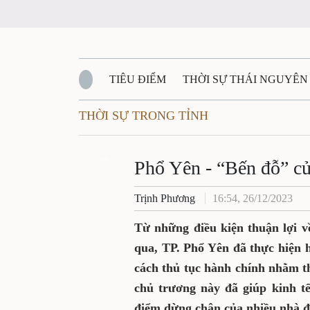
TIÊU ĐIỂM
THỜI SỰ THÁI NGUYÊN
THỜI SỰ TRONG TỈNH
QUỐC PHÒNG - AN NINH
BẠN ĐỌC
Đ
QUÊ HƯƠNG - ĐẤT NƯỚC
Zalo
QUỐC TẾ
Phổ Yên - “Bến đỗ” củ
Trịnh Phương
16:54, 26/12/2023
VĂN BẢN, CHÍNH SÁCH MỚI
VĂN NGH
Từ những điều kiện thuận lợi về 
qua, TP. Phổ Yên đã thực hiện 
cách thủ tục hành chính nhằm th
chủ trương này đã giúp kinh tế
điểm dừng chân của nhiều nhà đ