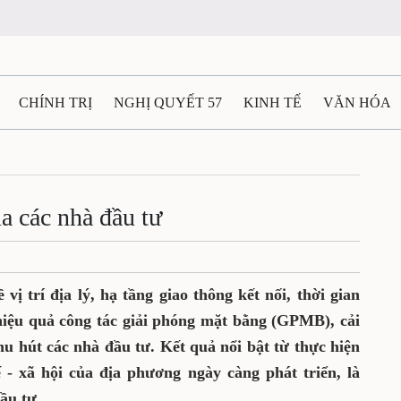
CHÍNH TRỊ
NGHỊ QUYẾT 57
KINH TẾ
VĂN HÓA
ẤT VÀ NGƯỜI THÁI NGUYÊN
GIAO THÔNG
Ô TÔ - X
TÀI NGUYÊN - MÔI TRƯỜNG
THỂ THAO
THÔNG TIN -
a các nhà đầu tư
Ệ THÁI NGUYÊN
VIDEO
CÁC ĐỀ ÁN TRỌNG TÂM
M
vị trí địa lý, hạ tầng giao thông kết nối, thời gian
hiệu quả công tác giải phóng mặt bằng (GPMB), cải
u hút các nhà đầu tư. Kết quả nổi bật từ thực hiện
 - xã hội của địa phương ngày càng phát triển, là
ầu tư.