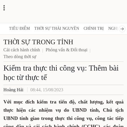
TIÊU ĐIỂM
THỜI SỰ THÁI NGUYÊN
CHÍNH TRỊ
NGHỊ QUY
THỜI SỰ TRONG TỈNH
Cải cách hành chính
Phỏng vấn & Đối thoại
Theo dòng thời sự
Kiểm tra thực thi công vụ: Thêm bài
học từ thực tế
Hoàng Hải
08:44, 15/08/2023
Với mục đích kiểm tra tiến độ, chất lượng, kết quả
thực hiện các nhiệm vụ do UBND tỉnh, Chủ tịch
UBND tỉnh giao trong thực thi công vụ, công tác tiếp
công dân và cải cách hành chính (CCHC), các đoàn