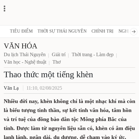
TIÊU ĐIỂM
THỜI SỰ THÁI NGUYÊN
CHÍNH TRỊ
NGHỊ QUY
VĂN HÓA
Du lịch Thái Nguyên
Giải trí
Thời trang - Làm đẹp
Văn học - Nghệ thuật
Thơ
Thao thức một tiếng khèn
Văn Lạ
11:10, 02/08/2025
Nhiều đời nay, khèn không chỉ là một nhạc khí mà còn
là biểu tượng tinh thần, sự kết tinh văn hóa, tâm hồn
và trí tuệ của đồng bào dân tộc Mông phía Bắc của
tỉnh. Được làm từ nguyên liệu sẵn có, khèn có âm điệu
lanh lảnh, ngân dài, du dương, dễ chạm vào ký ức,