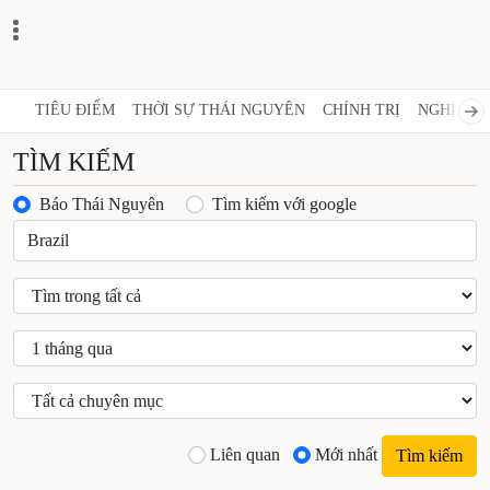
TIÊU ĐIỂM
THỜI SỰ THÁI NGUYÊN
CHÍNH TRỊ
NGHỊ QUY
TÌM KIẾM
Báo Thái Nguyên
Tìm kiếm với google
Liên quan
Mới nhất
Tìm kiếm