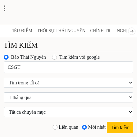
TIÊU ĐIỂM
THỜI SỰ THÁI NGUYÊN
CHÍNH TRỊ
NGHỊ QUY
TÌM KIẾM
Báo Thái Nguyên
Tìm kiếm với google
Liên quan
Mới nhất
Tìm kiếm