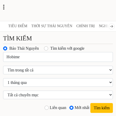
TIÊU ĐIỂM
THỜI SỰ THÁI NGUYÊN
CHÍNH TRỊ
NGHỊ 
TÌM KIẾM
Báo Thái Nguyên
Tìm kiếm với google
Liên quan
Mới nhất
Tìm kiếm