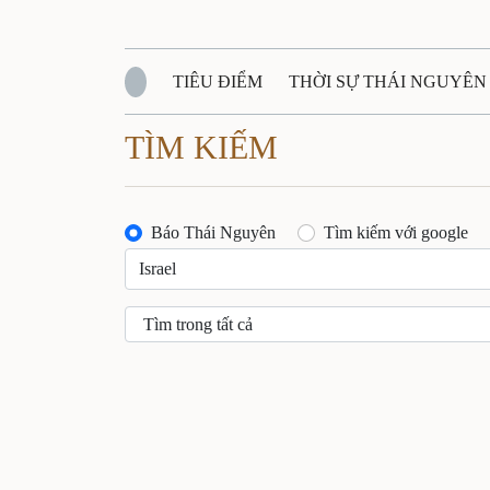
TIÊU ĐIỂM
THỜI SỰ THÁI NGUYÊN
TÌM KIẾM
QUỐC PHÒNG - AN NINH
BẠN ĐỌC
Đ
QUÊ HƯƠNG - ĐẤT NƯỚC
QUỐC TẾ
Báo Thái Nguyên
Tìm kiếm với google
VĂN BẢN, CHÍNH SÁCH MỚI
VĂN NGH