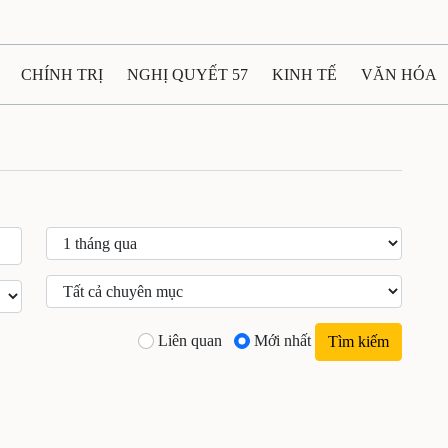
CHÍNH TRỊ
NGHỊ QUYẾT 57
KINH TẾ
VĂN HÓA
ẤT VÀ NGƯỜI THÁI NGUYÊN
GIAO THÔNG
Ô TÔ - X
TÀI NGUYÊN - MÔI TRƯỜNG
THỂ THAO
THÔNG TIN -
Ệ THÁI NGUYÊN
VIDEO
CÁC ĐỀ ÁN TRỌNG TÂM
M
Liên quan
Mới nhất
Tìm kiếm