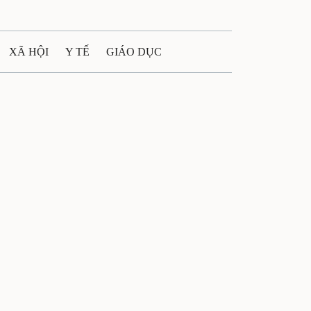
XÃ HỘI
Y TẾ
GIÁO DỤC
E MÁY
PHÁP LUẬT
 QUẢNG CÁO
ULTIMEDIA