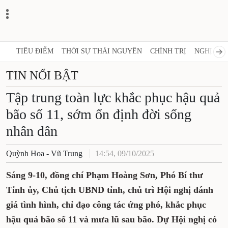
TIÊU ĐIỂM
THỜI SỰ THÁI NGUYÊN
CHÍNH TRỊ
NGHỊ QUY
TIN NỔI BẬT
Tập trung toàn lực khắc phục hậu quả
bão số 11, sớm ổn định đời sống
nhân dân
Quỳnh Hoa - Vũ Trung
14:54, 09/10/2025
Sáng 9-10, đồng chí Phạm Hoàng Sơn, Phó Bí thư
Tỉnh ủy, Chủ tịch UBND tỉnh, chủ trì Hội nghị đánh
giá tình hình, chỉ đạo công tác ứng phó, khắc phục
hậu quả bão số 11 và mưa lũ sau bão. Dự Hội nghị có