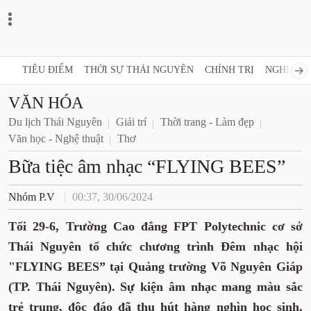
TIÊU ĐIỂM
THỜI SỰ THÁI NGUYÊN
CHÍNH TRỊ
NGHỊ QUY
VĂN HÓA
Du lịch Thái Nguyên
Giải trí
Thời trang - Làm đẹp
Văn học - Nghệ thuật
Thơ
Bữa tiệc âm nhạc “FLYING BEES”
Nhóm P.V
00:37, 30/06/2024
Tối 29-6, Trường Cao đẳng FPT Polytechnic cơ sở
Thái Nguyên tổ chức chương trình Đêm nhạc hội
"FLYING BEES” tại Quảng trường Võ Nguyên Giáp
(TP. Thái Nguyên). Sự kiện âm nhạc mang màu sắc
trẻ trung, độc đáo đã thu hút hàng nghìn học sinh,