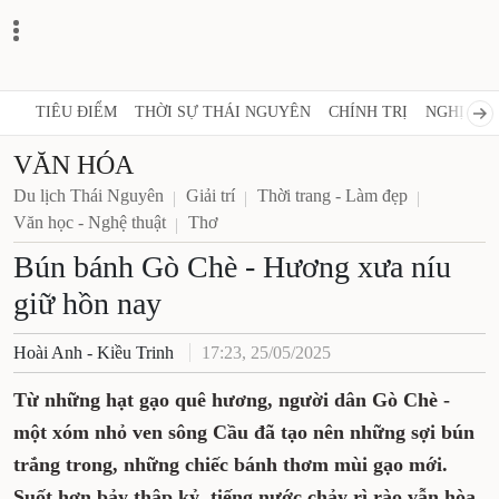
TIÊU ĐIỂM
THỜI SỰ THÁI NGUYÊN
CHÍNH TRỊ
NGHỊ QUY
VĂN HÓA
Du lịch Thái Nguyên
Giải trí
Thời trang - Làm đẹp
Văn học - Nghệ thuật
Thơ
Bún bánh Gò Chè - Hương xưa níu
giữ hồn nay
Hoài Anh - Kiều Trinh
17:23, 25/05/2025
Từ những hạt gạo quê hương, người dân Gò Chè -
một xóm nhỏ ven sông Cầu đã tạo nên những sợi bún
trắng trong, những chiếc bánh thơm mùi gạo mới.
Suốt hơn bảy thập kỷ, tiếng nước chảy rì rào vẫn hòa