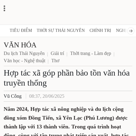
TIÊU ĐIỂM
THỜI SỰ THÁI NGUYÊN
CHÍNH TRỊ
NGHỊ QUY
VĂN HÓA
Du lịch Thái Nguyên
Giải trí
Thời trang - Làm đẹp
Văn học - Nghệ thuật
Thơ
Hợp tác xã góp phần bảo tồn văn hóa
truyền thống
Vũ Công
08:37, 20/06/2025
Năm 2024, Hợp tác xã nông nghiệp và du lịch cộng
đồng xóm Đồng Tiến, xã Yên Lạc (Phú Lương) được
thành lập với 13 thành viên. Trong quá trình hoạt
động, cùng với tập trung phát triển sản xuất, hợp tác