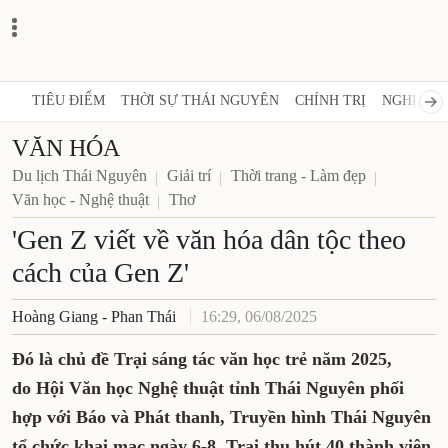
TIÊU ĐIỂM
THỜI SỰ THÁI NGUYÊN
CHÍNH TRỊ
NGHỊ QUY
VĂN HÓA
Du lịch Thái Nguyên
Giải trí
Thời trang - Làm đẹp
Văn học - Nghệ thuật
Thơ
'Gen Z viết về văn hóa dân tộc theo
cách của Gen Z'
Hoàng Giang - Phan Thái
16:29, 06/08/2025
Đó là chủ đề Trại sáng tác văn học trẻ năm 2025,
do Hội Văn học Nghệ thuật tỉnh Thái Nguyên phối
hợp với Báo và Phát thanh, Truyền hình Thái Nguyên
tổ chức khai mạc ngày 6-8. Trại thu hút 40 thành viên