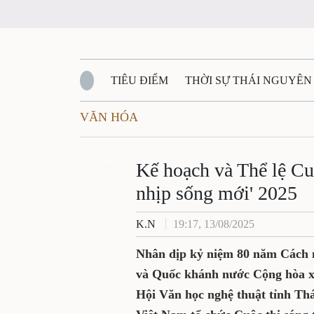
TIÊU ĐIỂM
THỜI SỰ THÁI NGUYÊN
VĂN HÓA
QUỐC PHÒNG - AN NINH
BẠN ĐỌC
Đ
QUÊ HƯƠNG - ĐẤT NƯỚC
Zalo
QUỐC TẾ
Kế hoạch và Thể lệ Cu
nhịp sống mới' 2025
VĂN BẢN, CHÍNH SÁCH MỚI
VĂN NGH
K.N
19:17, 13/08/2025
Nhân dịp kỷ niệm 80 năm Cách 
và Quốc khánh nước Cộng hòa xã
Hội Văn học nghệ thuật tỉnh Thá