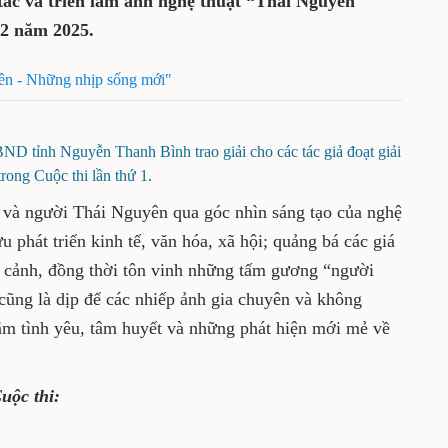
tác và triển lãm ảnh nghệ thuật “Thái Nguyên
 2 năm 2025.
yên - Những nhịp sống mới"
D tỉnh Nguyễn Thanh Bình trao giải cho các tác giả đoạt giải
trong Cuộc thi lần thứ 1.
t và người Thái Nguyên qua góc nhìn sáng tạo của nghệ
ựu phát triển kinh tế, văn hóa, xã hội; quảng bá các giá
ng cảnh, đồng thời tôn vinh những tấm gương “người
 cũng là dịp để các nhiếp ảnh gia chuyên và không
gắm tình yêu, tâm huyết và những phát hiện mới mẻ về
uộc thi: