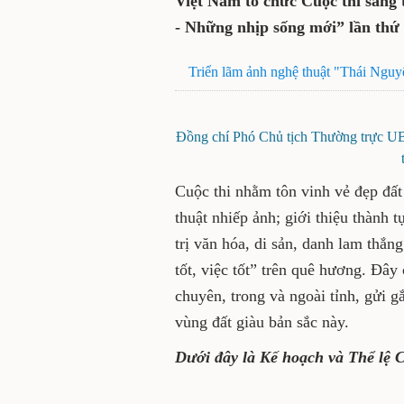
Việt Nam tổ chức Cuộc thi sáng 
- Những nhịp sống mới” lần thứ
Triển lãm ảnh nghệ thuật "Thái Ngu
Đồng chí Phó Chủ tịch Thường trực UBN
Cuộc thi nhằm tôn vinh vẻ đẹp đấ
thuật nhiếp ảnh; giới thiệu thành t
trị văn hóa, di sản, danh lam thắ
tốt, việc tốt” trên quê hương. Đây
chuyên, trong và ngoài tỉnh, gửi 
vùng đất giàu bản sắc này.
Dưới đây là Kế hoạch và Thể lệ C