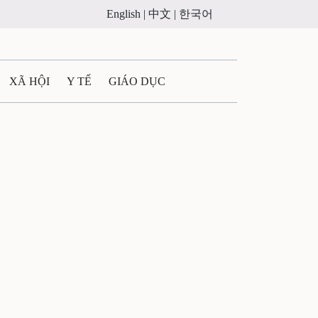
English |
中文 |
한국어
XÃ HỘI
Y TẾ
GIÁO DỤC
E MÁY
PHÁP LUẬT
 QUẢNG CÁO
ULTIMEDIA