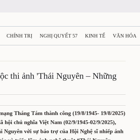
CHÍNH TRỊ
NGHỊ QUYẾT 57
KINH TẾ
VĂN HÓA
ẤT VÀ NGƯỜI THÁI NGUYÊN
GIAO THÔNG
Ô TÔ - X
TÀI NGUYÊN - MÔI TRƯỜNG
THỂ THAO
THÔNG TIN -
ộc thi ảnh 'Thái Nguyên – Những
Ệ THÁI NGUYÊN
VIDEO
CÁC ĐỀ ÁN TRỌNG TÂM
M
mạng Tháng Tám thành công (19/8/1945- 19/8/2025)
 hội chủ nghĩa Việt Nam (02/9/1945-02/9/2025),
i Nguyên với sự bảo trợ của Hội Nghệ sĩ nhiếp ảnh