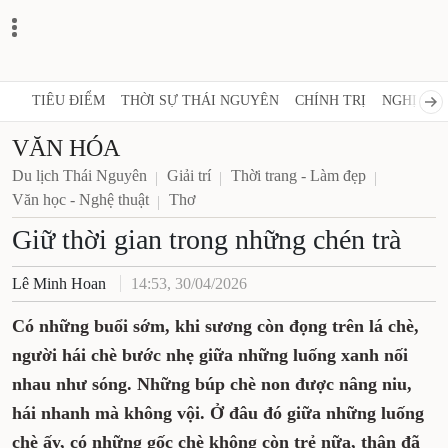
TIÊU ĐIỂM
THỜI SỰ THÁI NGUYÊN
CHÍNH TRỊ
NGHỊ QUY
VĂN HÓA
Du lịch Thái Nguyên
Giải trí
Thời trang - Làm đẹp
Văn học - Nghệ thuật
Thơ
Giữ thời gian trong những chén trà
Lê Minh Hoan
14:53, 30/04/2026
Có những buổi sớm, khi sương còn đọng trên lá chè,
người hái chè bước nhẹ giữa những luống xanh nối
nhau như sóng. Những búp chè non được nâng niu,
hái nhanh mà không vội. Ở đâu đó giữa những luống
chè ấy, có những gốc chè không còn trẻ nữa, thân đã