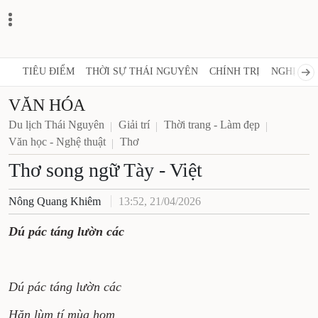
TIÊU ĐIỂM
THỜI SỰ THÁI NGUYÊN
CHÍNH TRỊ
NGHỊ QUY
VĂN HÓA
Du lịch Thái Nguyên
Giải trí
Thời trang - Làm đẹp
Văn học - Nghệ thuật
Thơ
Thơ song ngữ Tày - Việt
Nông Quang Khiêm
13:52, 21/04/2026
Dú pác táng lườn các
Dú pác táng lườn các
Hăn lùm tí mùa hom