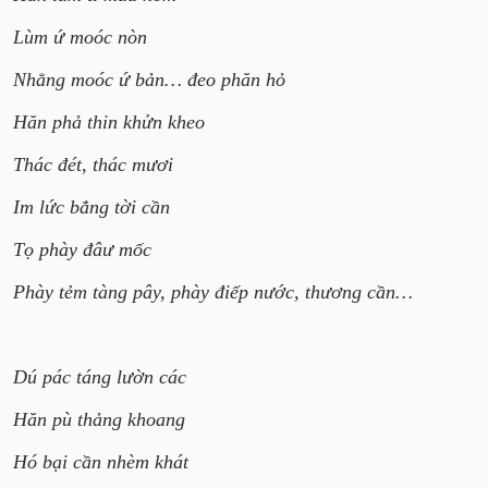
Lùm ứ moóc nòn
Nhằng moóc ứ bản… đeo phăn hỏ
Hăn phả thin khửn kheo
Thác đét, thác mươi
Im lức bẳng tời cần
Tọ phày đâư mốc
Phày tẻm tàng pây, phày điếp nước, thương cần…
Dú pác táng lườn các
Hăn pù thảng khoang
Hó bại cần nhèm khát