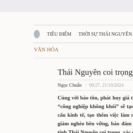
TIÊU ĐIỂM
THỜI SỰ THÁI NGUYÊN
VĂN HÓA
QUỐC PHÒNG - AN NINH
BẠN ĐỌC
Đ
QUÊ HƯƠNG - ĐẤT NƯỚC
Zalo
QUỐC TẾ
Thái Nguyên coi trọn
Ngọc Chuẩn
09:27, 21/10/2024
VĂN BẢN, CHÍNH SÁCH MỚI
VĂN NGH
Cùng với bảo tồn, phát huy giá t
“công nghiệp không khói” sẽ tạ
cấu kinh tế, tạo thêm việc làm
giảm nghèo bền vững, bảo đảm a
tỉnh Thái Nguyên coi trọng, xác