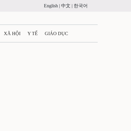
English |
中文 |
한국어
XÃ HỘI
Y TẾ
GIÁO DỤC
E MÁY
PHÁP LUẬT
 QUẢNG CÁO
ULTIMEDIA