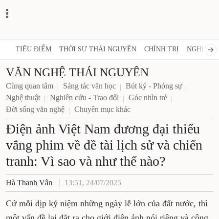
TIÊU ĐIỂM
THỜI SỰ THÁI NGUYÊN
CHÍNH TRỊ
NGHỊ QUY
VĂN NGHỆ THÁI NGUYÊN
Cùng quan tâm
Sáng tác văn học
Bút ký - Phóng sự
Nghệ thuật
Nghiên cứu - Trao đổi
Góc nhìn trẻ
Đời sống văn nghệ
Chuyên mục khác
Điện ảnh Việt Nam đương đại thiếu
vắng phim về đề tài lịch sử và chiến
tranh: Vì sao và như thế nào?
Hà Thanh Vân
13:51, 24/07/2025
Cứ mỗi dịp kỷ niệm những ngày lễ lớn của đất nước, thì
một vấn đề lại đặt ra cho giới điện ảnh nói riêng và công