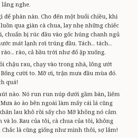
 lắng nghe.
ì để phàn nàn. Cho đến một buổi chiều, khi
u luồn qua giàn cà chua, lay nhẹ những chiếc
i, chuẩn bị rúc đầu vào gốc húng chanh ngủ
nước mát lạnh rơi trúng đầu. Tách... tách...
 rào... rào, cả bầu trời như đổ ập xuống.
i chậu rau, chạy vào trong nhà, lông ướt
 Bống cười to. Mỡ ơi, trận mưa đầu mùa đó.
ch quá!
út nào. Nó run run núp dưới gầm bàn, liếm
Mưa ào ào bên ngoài làm mấy cái lá cũng
 khăn lau khô rồi sấy cho Mỡ không nó cảm
 và lo. Rau của tôi, cà chua của tôi, không
. Chắc là cũng giống như mình thôi, sợ lắm!