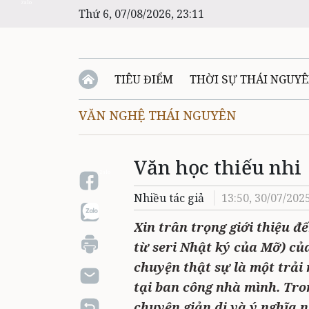
Zalo
Thứ 6, 07/08/2026, 23:11
TIÊU ĐIỂM
THỜI SỰ THÁI NGUY
VĂN NGHỆ THÁI NGUYÊN
Văn học thiếu nhi
Zalo
Nhiều tác giả
13:50, 30/07/202
Xin trân trọng giới thiệu 
từ seri Nhật ký của Mỡ) củ
chuyện thật sự là một trải
tại ban công nhà mình. Tro
chuyện giản dị và ý nghĩa n