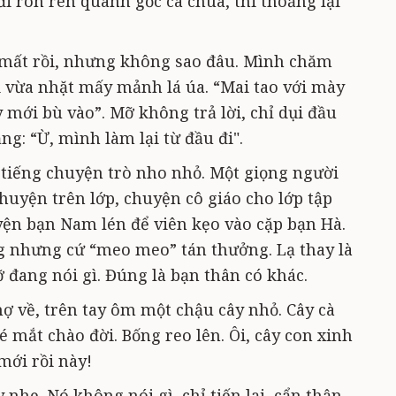
đi rón rén quanh gốc cà chua, thi thoảng lại
 mất rồi, nhưng không sao đâu. Mình chăm
i vừa nhặt mấy mảnh lá úa. “Mai tao với mày
 mới bù vào”. Mỡ không trả lời, chỉ dụi đầu
ng: “Ừ, mình làm lại từ đầu đi".
ó tiếng chuyện trò nho nhỏ. Một giọng người
huyện trên lớp, chuyện cô giáo cho lớp tập
huyện bạn Nam lén để viên kẹo vào cặp bạn Hà.
g nhưng cứ “meo meo” tán thưởng. Lạ thay là
đang nói gì. Đúng là bạn thân có khác.
ợ về, trên tay ôm một chậu cây nhỏ. Cây cà
 mắt chào đời. Bống reo lên. Ôi, cây con xinh
mới rồi này!
nhẹ. Nó không nói gì, chỉ tiến lại, cẩn thận