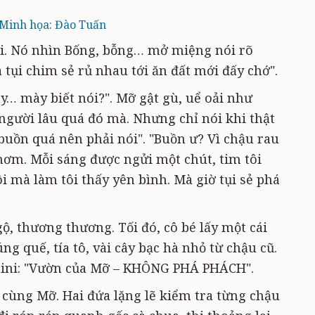
Minh họa: Đào Tuấn
ới. Nó nhìn Bống, bỗng… mở miệng nói rõ
à tụi chim sẻ rủ nhau tới ăn đất mới đấy chớ".
… mày biết nói?". Mỡ gật gù, uể oải như
 người lâu quá đó mà. Nhưng chỉ nói khi thật
y buồn quá nên phải nói". "Buồn ư? Vì chậu rau
thơm. Mỗi sáng được ngửi một chút, tim tôi
ôi mà làm tôi thấy yên bình. Mà giờ tụi sẻ phá
, thương thương. Tối đó, cô bé lấy một cái
g quế, tía tô, vài cây bạc hà nhỏ từ chậu cũ.
ini: "Vườn của Mỡ – KHÔNG PHÁ PHÁCH".
cùng Mỡ. Hai đứa lặng lẽ kiểm tra từng chậu