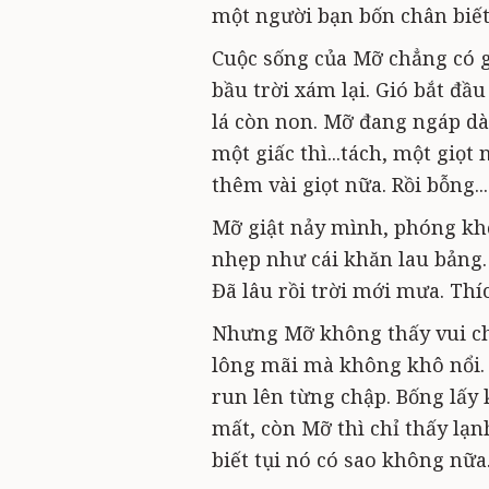
một người bạn bốn chân biết
Cuộc sống của Mỡ chẳng có g
bầu trời xám lại. Gió bắt đầ
lá còn non. Mỡ đang ngáp dà
một giấc thì...tách, một giọt 
thêm vài giọt nữa. Rồi bỗng...
Mỡ giật nảy mình, phóng khỏ
nhẹp như cái khăn lau bảng.
Đã lâu rồi trời mới mưa. Thí
Nhưng Mỡ không thấy vui ch
lông mãi mà không khô nổi. 
run lên từng chập. Bống lấy
mất, còn Mỡ thì chỉ thấy lạnh
biết tụi nó có sao không nữa