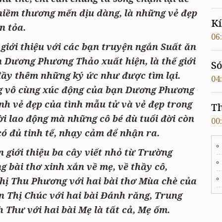
 niềm thương mến dịu dàng, là những vẻ đẹp
Kí
n tỏa.
06
 giới thiệu với các bạn truyện ngắn Suất ăn
n Dương Phương Thảo xuất hiện, là thế giới
Só
 đầy thêm những ký ức như được tìm lại.
04
g vô cùng xúc động của bạn Dương Phương
h vẻ đẹp của tình mẫu tử và vẻ đẹp trong
Th
ời lao động mà những cô bé dù tuổi đời còn
00
có đủ tinh tế, nhạy cảm để nhận ra.
 giới thiệu ba cây viết nhỏ từ Trường
bài thơ xinh xắn về mẹ, về thầy cô,
Thị Thu Phương với hai bài thơ Mùa chè của
 Thị Chúc với hai bài Đánh răng, Trung
 Thư với hai bài Mẹ là tất cả, Mẹ ốm.