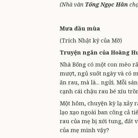
(Nhà văn
Tống Ngọc Hân
chọ
Mưa đầu mùa
(Trích Nhật ký của Mỡ)
Truyện ngắn của Hoàng H
Nhà Bống có một con mèo rất
mượt, ngủ suốt ngày và có m
ăn rau, mà là... ngửi. Mỗi s
cạnh cái chậu rau bé xíu trồ
Một hôm, chuyện kỳ lạ xảy ra
lạo xạo ngoài ban công cả ti
rau của mẹ bị xới tung, đất v
của mẹ mình vậy?