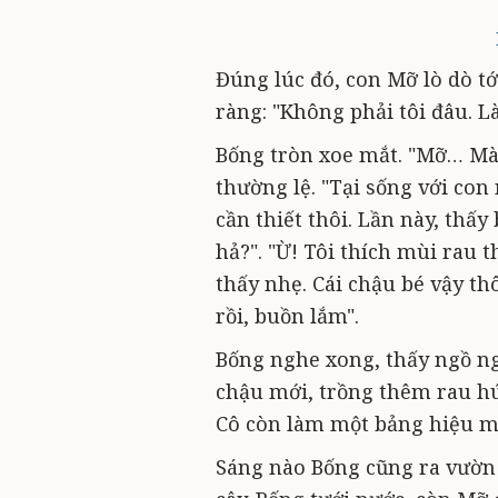
Đúng lúc đó, con Mỡ lò dò t
ràng: "Không phải tôi đâu. L
Bống tròn xoe mắt. "Mỡ… Mày
thường lệ. "Tại sống với con
cần thiết thôi. Lần này, thấ
hả?". "Ừ! Tôi thích mùi rau 
thấy nhẹ. Cái chậu bé vậy th
rồi, buồn lắm".
Bống nghe xong, thấy ngồ ngộ
chậu mới, trồng thêm rau hún
Cô còn làm một bảng hiệu m
Sáng nào Bống cũng ra vườn 