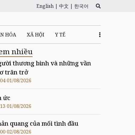
English |
中文 |
한국어
ĂN HÓA
XÃ HỘI
Y TẾ
em nhiều
ười thương binh và những vần
ơ trăn trở
:04 01/08/2026
n ức
:13 01/08/2026
ản quang của mối tình đầu
:00 02/08/2026