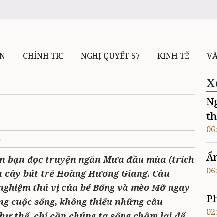
ÊN
CHÍNH TRỊ
NGHỊ QUYẾT 57
KINH TẾ
V
X
Ng
th
06
5
Ẩ
đến bạn đọc truyện ngắn Mưa đầu mùa (trích
06
a cây bút trẻ Hoàng Hương Giang. Câu
 nghiệm thú vị của bé Bống và mèo Mỡ ngay
Ph
ng cuộc sống, không thiếu những câu
02
hư thế, chỉ cần chúng ta sống chậm lại để