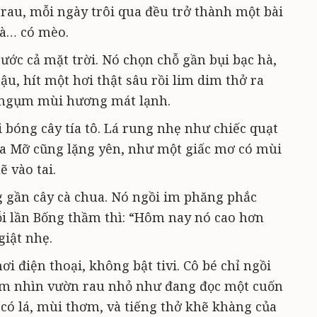
 rau, mỗi ngày trôi qua đều trở thành một bài
và… có mèo.
ước cả mặt trời. Nó chọn chỗ gần bụi bạc hà,
ậu, hít một hơi thật sâu rồi lim dim thở ra
 ngụm mùi hương mát lạnh.
 bóng cây tía tô. Lá rung nhẹ như chiếc quạt
của Mỡ cũng lặng yên, như một giấc mơ có mùi
ẽ vào tai.
ng gần cây cà chua. Nó ngồi im phăng phắc
i lần Bống thầm thì: “Hôm nay nó cao hơn
giật nhẹ.
i điện thoại, không bật tivi. Cô bé chỉ ngồi
m nhìn vườn rau nhỏ như đang đọc một cuốn
có lá, mùi thơm, và tiếng thở khẽ khàng của