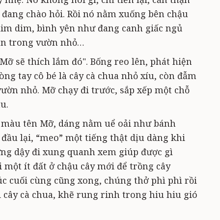
 đang chào hỏi. Rồi nó nằm xuống bên chậu
 lim dim, bình yên như đang canh giấc ngủ
lên trong vườn nhỏ…
Mỡ sẽ thích lắm đó". Bống reo lên, phát hiện
òng tay cô bé là cây cà chua nhỏ xíu, còn đẫm
ườn nhỏ. Mỡ chạy đi trước, sắp xếp một chỗ
u.
a màu tên Mỡ, dáng nằm uể oải như bánh
đầu lại, “meo” một tiếng thật dịu dàng khi
ứng dậy đi xung quanh xem giúp được gì
i một ít đất ở chậu cây mới để trồng cây
úc cuối cùng cũng xong, chúng thở phì phì rồi
i cây cà chua, khẽ rung rinh trong hiu hiu gió