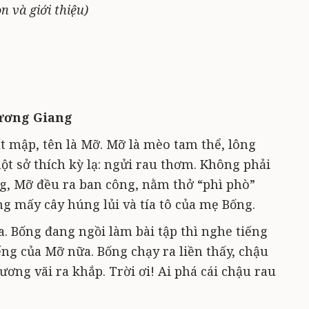
n và giới thiệu)
ương Giang
 mập, tên là Mỡ. Mỡ là mèo tam thể, lông
ột sở thích kỳ lạ: ngửi rau thơm. Không phải
áng, Mỡ đều ra ban công, nằm thở “phì phò”
ng mấy cây húng lủi và tía tô của mẹ Bống.
. Bống đang ngồi làm bài tập thì nghe tiếng
ếng của Mỡ nữa. Bống chạy ra liền thấy, chậu
ương vãi ra khắp. Trời ơi! Ai phá cái chậu rau