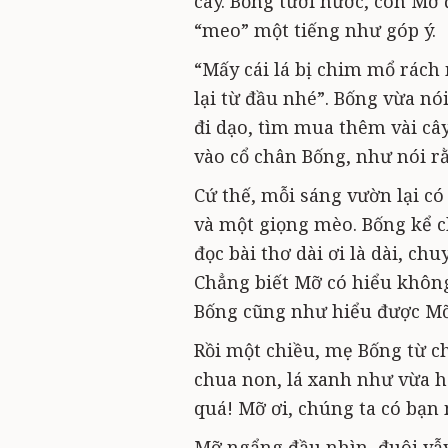
cây. Bống tưới nước, còn Mỡ 
“meo” một tiếng như góp ý.
“Mấy cái lá bị chim mổ rách
lại từ đầu nhé”. Bống vừa nó
đi dạo, tìm mua thêm vài cây
vào cổ chân Bống, như nói rằ
Cứ thế, mỗi sáng vườn lại c
và một giọng mèo. Bống kể c
đọc bài thơ dài ơi là dài, c
Chẳng biết Mỡ có hiểu khôn
Bống cũng như hiểu được Mỡ 
Rồi một chiều, mẹ Bống từ ch
chua non, lá xanh như vừa hé
quá! Mỡ ơi, chúng ta có bạn 
Mỡ ngẩng đầu nhìn, đuôi vẫy 