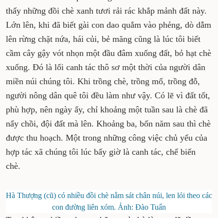
thấy những đồi chè xanh tươi rải rác khắp mảnh đất này.
Lớn lên, khi đã biết gài con dao quắm vào phẻng, dò dẫm
lên rừng chặt nứa, hái củi, bẻ măng cũng là lúc tôi biết
cầm cây gậy vót nhọn một đầu đâm xuống đất, bỏ hạt chè
xuống. Đó là lối canh tác thô sơ một thời của người dân
miền núi chúng tôi. Khi trồng chè, trồng mố, trồng đỗ,
người nông dân quê tôi đều làm như vậy. Có lẽ vì đất tốt,
phù hợp, nên ngày ấy, chỉ khoảng một tuần sau là chè đã
nẩy chồi, đội đất mà lên. Khoảng ba, bốn năm sau thì chè
được thu hoạch. Một trong những công việc chủ yếu của
hợp tác xã chúng tôi lúc bấy giờ là canh tác, chế biến
chè.
Hà Thượng (cũ) có nhiều đồi chè nằm sát chân núi, len lỏi theo các
con đường liên xóm. Ảnh: Đào Tuấn