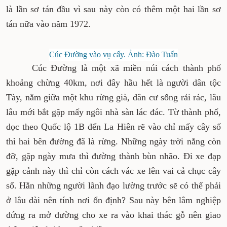
là lần sơ tán đầu vì sau này còn có thêm một hai lần sơ
tán nữa vào năm 1972.
Cúc Đường vào vụ cấy. Ảnh: Đào Tuấn
Cúc Đường là một xã miền núi cách thành phố
khoảng chừng 40km, nơi đây hầu hết là người dân tộc
Tày, nằm giữa một khu rừng già, dân cư sống rải rác, lâu
lâu mới bắt gặp mấy ngôi nhà sàn lác đác. Từ thành phố,
dọc theo Quốc lộ 1B đến La Hiên rẽ vào chỉ mấy cây số
thì hai bên đường đã là rừng. Những ngày trời nắng còn
đỡ, gặp ngày mưa thì đường thành bùn nhão. Đi xe đạp
gặp cảnh này thì chỉ còn cách vác xe lên vai cả chục cây
số. Hẳn những người lãnh đạo lường trước sẽ có thể phải
ở lâu dài nên tính nơi ổn định? Sau này bên lâm nghiệp
đứng ra mở đường cho xe ra vào khai thác gỗ nên giao