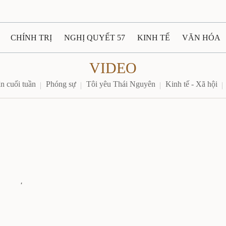
CHÍNH TRỊ
NGHỊ QUYẾT 57
KINH TẾ
VĂN HÓA
VIDEO
ẤT VÀ NGƯỜI THÁI NGUYÊN
GIAO THÔNG
Ô TÔ - X
n cuối tuần
Phóng sự
Tôi yêu Thái Nguyên
Kinh tế - Xã hội
TÀI NGUYÊN - MÔI TRƯỜNG
THỂ THAO
THÔNG TIN -
Ệ THÁI NGUYÊN
VIDEO
CÁC ĐỀ ÁN TRỌNG TÂM
M