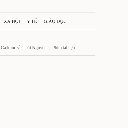
XÃ HỘI
Y TẾ
GIÁO DỤC
E MÁY
PHÁP LUẬT
Ca khúc về Thái Nguyên
Phim tài liệu
 QUẢNG CÁO
ULTIMEDIA