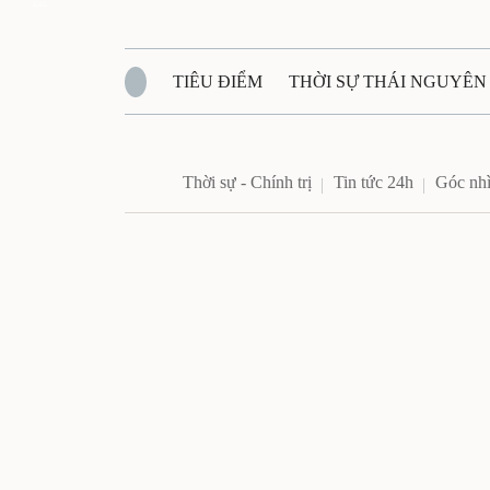
Zalo
TIÊU ĐIỂM
THỜI SỰ THÁI NGUYÊN
QUỐC PHÒNG - AN NINH
BẠN ĐỌC
Đ
Thời sự - Chính trị
Tin tức 24h
Góc nhì
QUÊ HƯƠNG - ĐẤT NƯỚC
QUỐC TẾ
VĂN BẢN, CHÍNH SÁCH MỚI
VĂN NGH