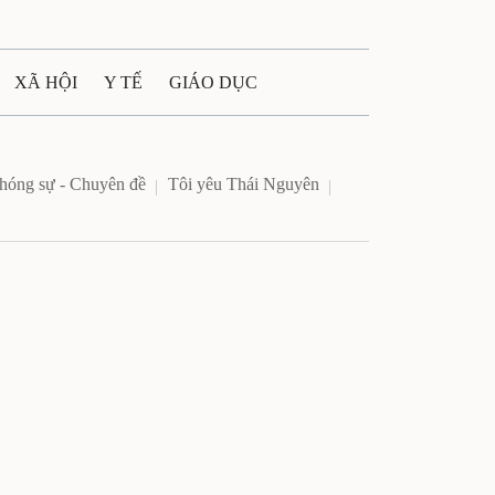
XÃ HỘI
Y TẾ
GIÁO DỤC
E MÁY
PHÁP LUẬT
hóng sự - Chuyên đề
Tôi yêu Thái Nguyên
 QUẢNG CÁO
ULTIMEDIA