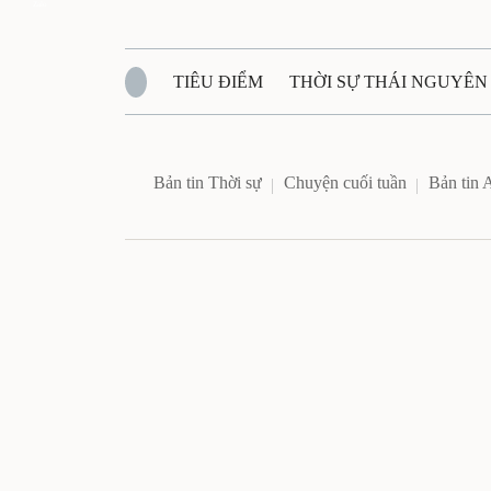
Zalo
TIÊU ĐIỂM
THỜI SỰ THÁI NGUYÊN
QUỐC PHÒNG - AN NINH
BẠN ĐỌC
Đ
Bản tin Thời sự
Chuyện cuối tuần
Bản tin 
QUÊ HƯƠNG - ĐẤT NƯỚC
QUỐC TẾ
VĂN BẢN, CHÍNH SÁCH MỚI
VĂN NGH