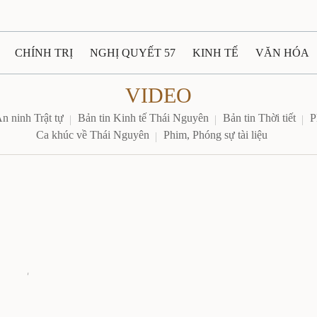
CHÍNH TRỊ
NGHỊ QUYẾT 57
KINH TẾ
VĂN HÓA
VIDEO
ẤT VÀ NGƯỜI THÁI NGUYÊN
GIAO THÔNG
Ô TÔ - X
An ninh Trật tự
Bản tin Kinh tế Thái Nguyên
Bản tin Thời tiết
P
Ca khúc về Thái Nguyên
Phim, Phóng sự tài liệu
TÀI NGUYÊN - MÔI TRƯỜNG
THỂ THAO
THÔNG TIN -
Ệ THÁI NGUYÊN
VIDEO
CÁC ĐỀ ÁN TRỌNG TÂM
M