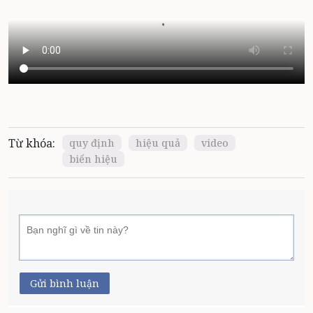
Từ khóa:
quy định
hiệu quả
video
biển hiệu
Gửi bình luận