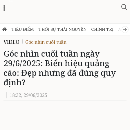
Zalo
TIÊU ĐIỂM
THỜI SỰ THÁI NGUYÊN
CHÍNH TRỊ
NGHỊ
VIDEO
Góc nhìn cuối tuần
Góc nhìn cuối tuần ngày
29/6/2025: Biển hiệu quảng
cáo: Đẹp nhưng đã đúng quy
định?
18:32, 29/06/2025