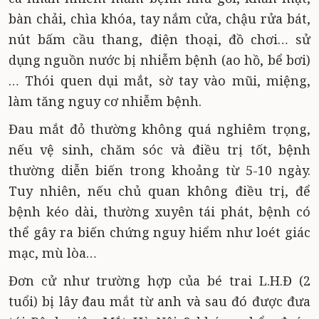
bàn chải, chìa khóa, tay nắm cửa, chậu rửa bát,
nút bấm cầu thang, điện thoại, đồ chơi… sử
dụng nguồn nước bị nhiễm bệnh (ao hồ, bể bơi)
… Thói quen dụi mắt, sờ tay vào mũi, miệng,
làm tăng nguy cơ nhiễm bệnh.
Đau mắt đỏ thường không quá nghiêm trọng,
nếu vệ sinh, chăm sóc và điều trị tốt, bệnh
thường diễn biến trong khoảng từ 5-10 ngày.
Tuy nhiên, nếu chủ quan không điều trị, để
bệnh kéo dài, thường xuyên tái phát, bệnh có
thể gây ra biến chứng nguy hiểm như loét giác
mạc, mù lòa…
Đơn cử như trường hợp của bé trai L.H.Đ (2
tuổi) bị lây đau mắt từ anh và sau đó được đưa