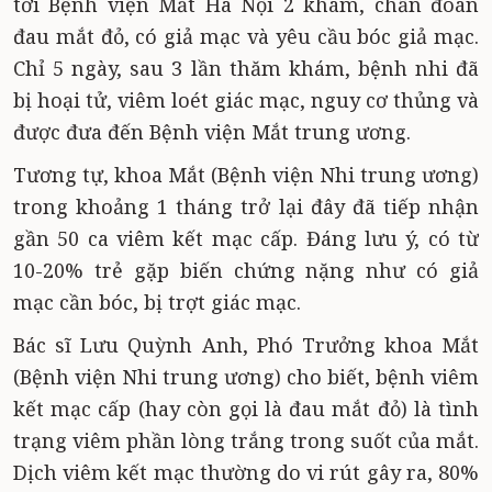
tới Bệnh viện Mắt Hà Nội 2 khám, chẩn đoán
đau mắt đỏ, có giả mạc và yêu cầu bóc giả mạc.
Chỉ 5 ngày, sau 3 lần thăm khám, bệnh nhi đã
bị hoại tử, viêm loét giác mạc, nguy cơ thủng và
được đưa đến Bệnh viện Mắt trung ương.
Tương tự, khoa Mắt (Bệnh viện Nhi trung ương)
trong khoảng 1 tháng trở lại đây đã tiếp nhận
gần 50 ca viêm kết mạc cấp. Đáng lưu ý, có từ
10-20% trẻ gặp biến chứng nặng như có giả
mạc cần bóc, bị trợt giác mạc.
Bác sĩ Lưu Quỳnh Anh, Phó Trưởng khoa Mắt
(Bệnh viện Nhi trung ương) cho biết, bệnh viêm
kết mạc cấp (hay còn gọi là đau mắt đỏ) là tình
trạng viêm phần lòng trắng trong suốt của mắt.
Dịch viêm kết mạc thường do vi rút gây ra, 80%