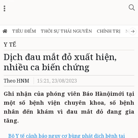
Zalo
TIÊU ĐIỂM
THỜI SỰ THÁI NGUYÊN
CHÍNH TRỊ
NGHỊ
Y TẾ
Dịch đau mắt đỏ xuất hiện,
nhiều ca biến chứng
Theo HNM
15:21, 23/08/2023
Ghi nhận của phóng viên Báo Hànộimới tại
một số bệnh viện chuyên khoa, số bệnh
nhân đến khám vì đau mắt đỏ đang gia
tăng.
Bộ Y tế cảnh báo nguy cơ bùng phát dịch bệnh tại