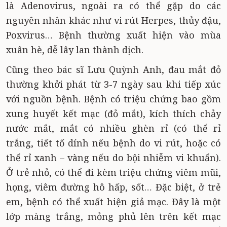
là Adenovirus, ngoài ra có thể gặp do các
nguyên nhân khác như vi rút Herpes, thủy đậu,
Poxvirus… Bệnh thường xuất hiện vào mùa
xuân hè, dễ lây lan thành dịch.
Cũng theo bác sĩ Lưu Quỳnh Anh, đau mắt đỏ
thường khởi phát từ 3-7 ngày sau khi tiếp xúc
với nguồn bệnh. Bệnh có triệu chứng bao gồm
xung huyết kết mạc (đỏ mắt), kích thích chảy
nước mắt, mắt có nhiều ghèn rỉ (có thể rỉ
trắng, tiết tố dính nếu bệnh do vi rút, hoặc có
thể rỉ xanh – vàng nếu do bội nhiễm vi khuẩn).
Ở trẻ nhỏ, có thể đi kèm triệu chứng viêm mũi,
họng, viêm đường hô hấp, sốt… Đặc biệt, ở trẻ
em, bệnh có thể xuất hiện giả mạc. Đây là một
lớp màng trắng, mỏng phủ lên trên kết mạc