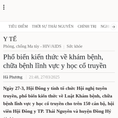
TIÊU ĐIỂM
THỜI SỰ THÁI NGUYÊN
CHÍNH TRỊ
NGHỊ QUY
Y TẾ
Phòng, chống Ma túy - HIV/AIDS
Sức khỏe
Phổ biến kiến thức về khám bệnh,
chữa bệnh lĩnh vực y học cổ truyền
Hà Phương
21:48, 27/03/2025
Ngày 27-3, Hội Đông y tỉnh tổ chức Hội nghị tuyên
truyền, phổ biến kiến thức về Luật Khám bệnh, chữa
bệnh lĩnh vực y học cổ truyền cho trên 150 cán bộ, hội
viên Hội Đông y TP. Thái Nguyên và huyện Đồng Hỷ