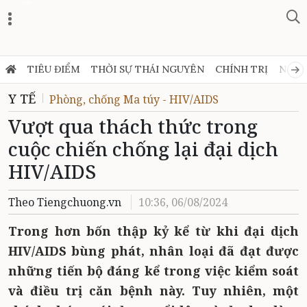
Zalo
TIÊU ĐIỂM
THỜI SỰ THÁI NGUYÊN
CHÍNH TRỊ
NGHỊ
Y TẾ
Phòng, chống Ma túy - HIV/AIDS
Vượt qua thách thức trong
cuộc chiến chống lại đại dịch
HIV/AIDS
Theo Tiengchuong.vn
10:36, 06/08/2024
Trong hơn bốn thập kỷ kể từ khi đại dịch
HIV/AIDS bùng phát, nhân loại đã đạt được
những tiến bộ đáng kể trong việc kiểm soát
và điều trị căn bệnh này. Tuy nhiên, một