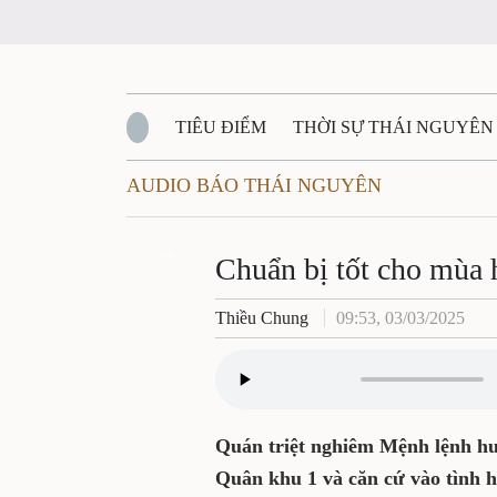
TIÊU ĐIỂM
THỜI SỰ THÁI NGUYÊN
AUDIO BÁO THÁI NGUYÊN
QUỐC PHÒNG - AN NINH
BẠN ĐỌC
Đ
QUÊ HƯƠNG - ĐẤT NƯỚC
Zalo
QUỐC TẾ
Chuẩn bị tốt cho mùa 
Thiều Chung
09:53, 03/03/2025
VĂN BẢN, CHÍNH SÁCH MỚI
VĂN NGH
Quán triệt nghiêm Mệnh lệnh hu
Quân khu 1 và căn cứ vào tình h