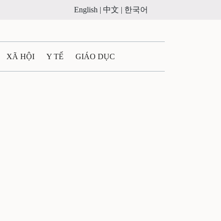
English |
中文 |
한국어
XÃ HỘI
Y TẾ
GIÁO DỤC
E MÁY
PHÁP LUẬT
 QUẢNG CÁO
ULTIMEDIA