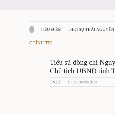
TIÊU ĐIỂM
THỜI SỰ THÁI NGUYÊN
CHÍNH TRỊ
QUỐC PHÒNG - AN NINH
BẠN ĐỌC
Đ
QUÊ HƯƠNG - ĐẤT NƯỚC
Zalo
QUỐC TẾ
Tiểu sử đồng chí Nguy
Chủ tịch UBND tỉnh 
VĂN BẢN, CHÍNH SÁCH MỚI
VĂN NGH
TNĐT
15:54, 06/09/2024