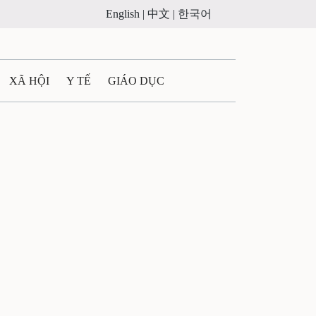
English |
中文 |
한국어
XÃ HỘI
Y TẾ
GIÁO DỤC
E MÁY
PHÁP LUẬT
 QUẢNG CÁO
ULTIMEDIA