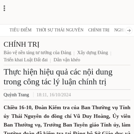
TIÊU ĐIỂM
THỜI SỰ THÁI NGUYÊN
CHÍNH TRỊ
NGHỊ QUY
CHÍNH TRỊ
Bảo vệ nền tảng tư tưởng của Đảng
Xây dựng Đảng
Triển khai Luật Đất đai
Dân vận khéo
Thực hiện hiệu quả các nội dung
trong công tác lý luận chính trị
Quỳnh Trang
18:11, 16/10/2024
Chiều 16-10, Đoàn Kiểm tra của Ban Thường vụ Tỉnh
ủy Thái Nguyên do đồng chí Vũ Duy Hoàng, Ủy viên
Ban Thường vụ, Trưởng Ban Tuyên giáo Tỉnh ủy, làm
Trưởng đoàn đã kiểm tra tại Đảng bộ Sở Giáo dục và