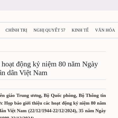
CHÍNH TRỊ
NGHỊ QUYẾT 57
KINH TẾ
VĂN HÓA
ẤT VÀ NGƯỜI THÁI NGUYÊN
GIAO THÔNG
Ô TÔ - X
TÀI NGUYÊN - MÔI TRƯỜNG
THỂ THAO
THÔNG TIN -
c hoạt động kỷ niệm 80 năm Ngày
ân dân Việt Nam
Ệ THÁI NGUYÊN
VIDEO
CÁC ĐỀ ÁN TRỌNG TÂM
M
yên giáo Trung ương, Bộ Quốc phòng, Bộ Thông tin
ức Họp báo giới thiệu các hoạt động kỷ niệm 80 năm
ân Việt Nam (22/12/1944-22/12/2024), 35 năm Ngày