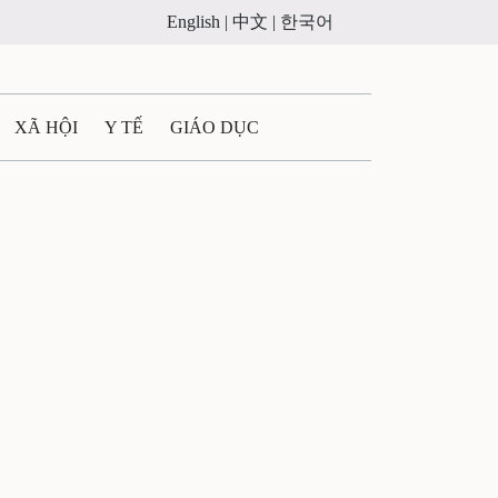
English |
中文 |
한국어
XÃ HỘI
Y TẾ
GIÁO DỤC
E MÁY
PHÁP LUẬT
 QUẢNG CÁO
ULTIMEDIA