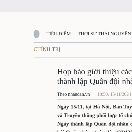
TIÊU ĐIỂM
THỜI SỰ THÁI NGUYÊN
CHÍNH TRỊ
QUỐC PHÒNG - AN NINH
BẠN ĐỌC
Đ
QUÊ HƯƠNG - ĐẤT NƯỚC
Zalo
QUỐC TẾ
Họp báo giới thiệu cá
thành lập Quân đội nh
VĂN BẢN, CHÍNH SÁCH MỚI
VĂN NGH
Theo nhandan.vn
18:50, 15/11/2024
Ngày 15/11, tại Hà Nội, Ban Tu
và Truyền thông phối hợp tổ ch
Ngày thành lập Quân đội nhân d