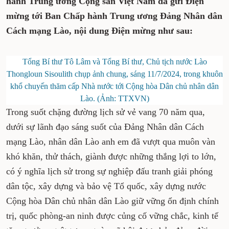
hành Trung ương Cộng sản Việt Nam đã gửi Điện
mừng tới Ban Chấp hành Trung ương Đảng Nhân dân
Cách mạng Lào, nội dung Điện mừng như sau:
Tổng Bí thư Tô Lâm và Tổng Bí thư, Chủ tịch nước Lào
Thongloun Sisoulith chụp ảnh chung, sáng 11/7/2024, trong khuôn
khổ chuyến thăm cấp Nhà nước tới Cộng hòa Dân chủ nhân dân
Lào. (Ảnh: TTXVN)
Trong suốt chặng đường lịch sử vẻ vang 70 năm qua,
dưới sự lãnh đạo sáng suốt của Đảng Nhân dân Cách
mạng Lào, nhân dân Lào anh em đã vượt qua muôn vàn
khó khăn, thử thách, giành được những thắng lợi to lớn,
có ý nghĩa lịch sử trong sự nghiệp đấu tranh giải phóng
dân tộc, xây dựng và bảo vệ Tổ quốc, xây dựng nước
Cộng hòa Dân chủ nhân dân Lào giữ vững ổn định chính
trị, quốc phòng-an ninh được củng cố vững chắc, kinh tế