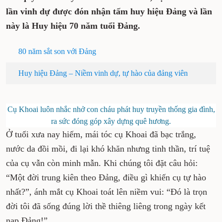
lần vinh dự được đón nhận tấm huy hiệu Đảng và lần
này là Huy hiệu 70 năm tuổi Đảng.
80 năm sắt son với Đảng
Huy hiệu Đảng – Niềm vinh dự, tự hào của đảng viên
Cụ Khoai luôn nhắc nhở con cháu phát huy truyền thống gia đình,
ra sức đóng góp xây dựng quê hương.
Ở tuổi xưa nay hiếm, mái tóc cụ Khoai đã bạc trắng,
nước da đồi mồi, đi lại khó khăn nhưng tinh thần, trí tuệ
của cụ vẫn còn minh mẫn. Khi chúng tôi đặt câu hỏi:
“Một đời trung kiên theo Đảng, điều gì khiến cụ tự hào
nhất?”, ánh mắt cụ Khoai toát lên niềm vui: “Đó là trọn
đời tôi đã sống đúng lời thề thiêng liêng trong ngày kết
nạp Đảng!”.