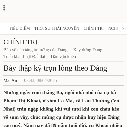
TIÊU ĐIỂM
THỜI SỰ THÁI NGUYÊN
CHÍNH TRỊ
NGHỊ QUY
CHÍNH TRỊ
Bảo vệ nền tảng tư tưởng của Đảng
Xây dựng Đảng
Triển khai Luật Đất đai
Dân vận khéo
Bảy thập kỷ trọn lòng theo Đảng
Mai An
08:43, 08/04/2025
Những ngày cuối tháng Ba, ngôi nhà nhỏ của cụ bà
Phạm Thị Khoai, ở xóm La Mạ, xã Lâu Thượng (Võ
Nhai) tràn ngập không khí vui tươi khi con cháu kéo
về sum vầy, chúc mừng cụ được nhận huy hiệu Đảng
cao quý. Năm nay đã 89 năm tuổi đời, cụ Khoai nhiều