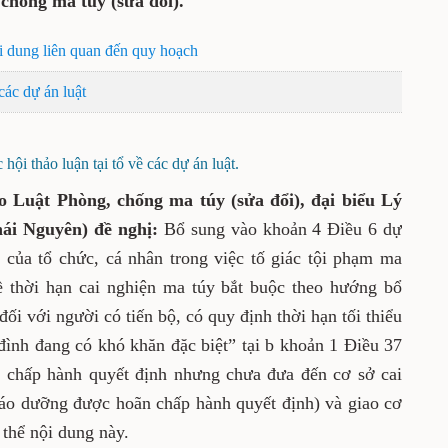
 chống ma túy (sửa đổi).
i dung liên quan đến quy hoạch
các dự án luật
hội thảo luận tại tổ về các dự án luật.
o Luật Phòng, chống ma túy (sửa đổi), đại biểu Lý
i Nguyên) đề nghị:
Bổ sung vào khoản 4 Điều 6 dự
m của tổ chức, cá nhân trong việc tố giác tội phạm ma
ề thời hạn cai nghiện ma túy bắt buộc theo hướng bổ
đối với người có tiến bộ, có quy định thời hạn tối thiểu
 đình đang có khó khăn đặc biệt” tại b khoản 1 Điều 37
i chấp hành quyết định nhưng chưa đưa đến cơ sở cai
iáo dưỡng được hoãn chấp hành quyết định) và giao cơ
thể nội dung này.