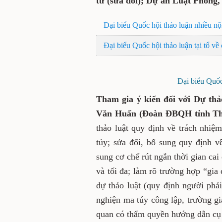
tư (sửa đổi); Dự án Luật Phòng,
Đại biểu Quốc hội thảo luận nhiều nộ
Đại biểu Quốc hội thảo luận tại tổ về 
Đại biểu Quốc 
Tham gia ý kiến đối với Dự thả
Văn Huấn (Đoàn ĐBQH tỉnh Thá
thảo luật quy định về trách nhiệ
túy; sửa đổi, bổ sung quy định v
sung cơ chế rút ngắn thời gian cai 
và tối đa; làm rõ trường hợp “gia
dự thảo luật (quy định người phả
nghiện ma túy công lập, trường g
quan có thẩm quyền hướng dẫn cụ 