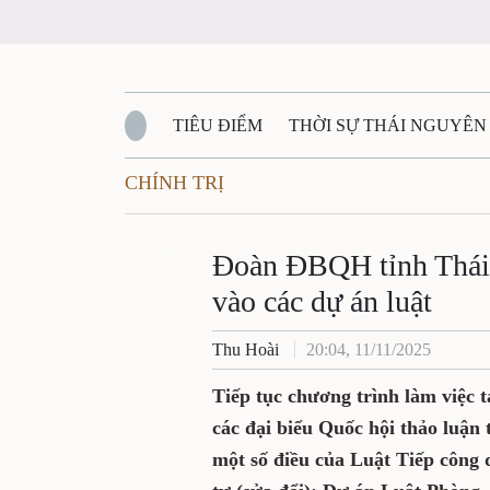
TIÊU ĐIỂM
THỜI SỰ THÁI NGUYÊN
CHÍNH TRỊ
QUỐC PHÒNG - AN NINH
BẠN ĐỌC
Đ
QUÊ HƯƠNG - ĐẤT NƯỚC
Zalo
QUỐC TẾ
Đoàn ĐBQH tỉnh Thái 
vào các dự án luật
VĂN BẢN, CHÍNH SÁCH MỚI
VĂN NGH
Thu Hoài
20:04, 11/11/2025
Tiếp tục chương trình làm việc t
các đại biểu Quốc hội thảo luận 
một số điều của Luật Tiếp công