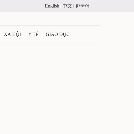
English |
中文 |
한국어
XÃ HỘI
Y TẾ
GIÁO DỤC
E MÁY
PHÁP LUẬT
 QUẢNG CÁO
ULTIMEDIA