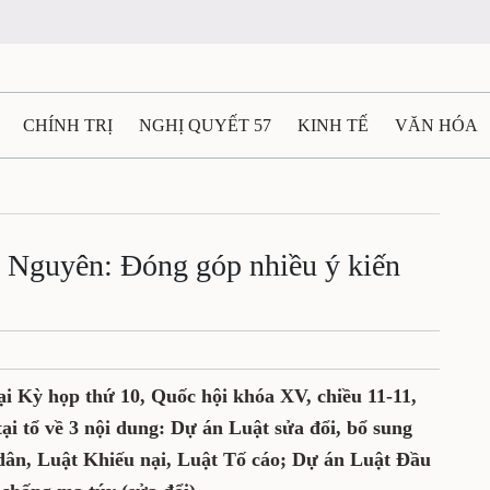
CHÍNH TRỊ
NGHỊ QUYẾT 57
KINH TẾ
VĂN HÓA
ẤT VÀ NGƯỜI THÁI NGUYÊN
GIAO THÔNG
Ô TÔ - X
TÀI NGUYÊN - MÔI TRƯỜNG
THỂ THAO
THÔNG TIN -
Nguyên: Đóng góp nhiều ý kiến
Ệ THÁI NGUYÊN
VIDEO
CÁC ĐỀ ÁN TRỌNG TÂM
M
ại Kỳ họp thứ 10, Quốc hội khóa XV, chiều 11-11,
tại tổ về 3 nội dung: Dự án Luật sửa đổi, bổ sung
 dân, Luật Khiếu nại, Luật Tố cáo; Dự án Luật Đầu