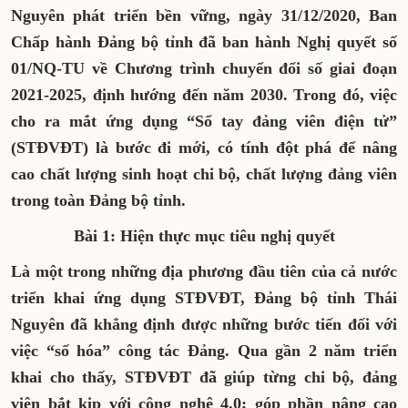
Nguyên phát triển bền vững, ngày 31/12/2020, Ban
Chấp hành Đảng bộ tỉnh đã ban hành Nghị quyết số
01/NQ-TU về Chương trình chuyển đổi số giai đoạn
2021-2025, định hướng đến năm 2030. Trong đó, việc
cho ra mắt ứng dụng “Sổ tay đảng viên điện tử”
(STĐVĐT) là bước đi mới, có tính đột phá để nâng
cao chất lượng sinh hoạt chi bộ, chất lượng đảng viên
trong toàn Đảng bộ tỉnh.
Bài 1: Hiện thực mục tiêu nghị quyết
Là một trong những địa phương đầu tiên của cả nước
triển khai ứng dụng STĐVĐT, Đảng bộ tỉnh Thái
Nguyên đã khẳng định được những bước tiến đối với
việc “số hóa” công tác Đảng. Qua gần 2 năm triển
khai cho thấy, STĐVĐT đã giúp từng chi bộ, đảng
viên bắt kịp với công nghệ 4.0; góp phần nâng cao