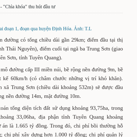
t - "Chìa khóa" thu hút đầu tư
i đoạn 1, đoạn qua huyện Định Hóa. Ảnh: T.L
 đường có tổng chiều dài gần 29km; điểm đầu tại thị
nh Thái Nguyên), điểm cuối tại ngã ba Trung Sơn (giao
Yên Sơn, tỉnh Tuyên Quang).
mô đường cấp III miền núi, bề rộng nền đường 9m, bề
t kế 60km/h (có châm chước những vị trí khó khăn).
âm xã Trung Sơn (chiều dài khoảng 532m) sẽ được đầu
rộng nền đường 14m, mặt đường 10m.
toán tổng diện tích đất sử dụng khoảng 93,75ha, trong
khoảng 33,06ha, địa phận tỉnh Tuyên Quang khoảng
án là 1.665 tỷ đồng. Trong đó, chi phí bồi thường hỗ
g; chi phí xây dựng hơn 1.000 tỷ đồng; chi phí quản lý