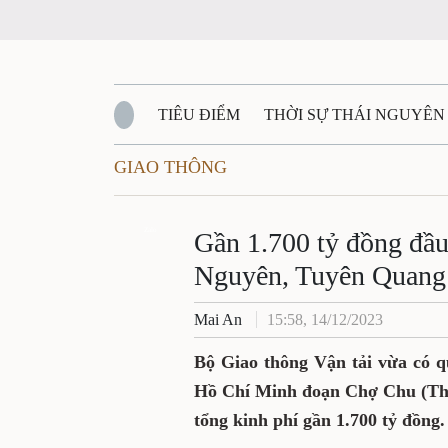
TIÊU ĐIỂM
THỜI SỰ THÁI NGUYÊN
GIAO THÔNG
QUỐC PHÒNG - AN NINH
BẠN ĐỌC
Đ
QUÊ HƯƠNG - ĐẤT NƯỚC
Zalo
QUỐC TẾ
Gần 1.700 tỷ đồng đầ
Nguyên, Tuyên Quang
VĂN BẢN, CHÍNH SÁCH MỚI
VĂN NGH
Mai An
15:58, 14/12/2023
Bộ Giao thông Vận tải vừa có 
Hồ Chí Minh đoạn Chợ Chu (Thá
tổng kinh phí gần 1.700 tỷ đồng.