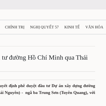
CHÍNH TRỊ
NGHỊ QUYẾT 57
KINH TẾ
VĂN HÓA
ẤT VÀ NGƯỜI THÁI NGUYÊN
GIAO THÔNG
Ô TÔ - X
TÀI NGUYÊN - MÔI TRƯỜNG
THỂ THAO
THÔNG TIN -
u tư đường Hồ Chí Minh qua Thái
Ệ THÁI NGUYÊN
VIDEO
CÁC ĐỀ ÁN TRỌNG TÂM
M
quyết định phê duyệt đầu tư Dự án xây dựng đường
i Nguyên) - ngã ba Trung Sơn (Tuyên Quang), với