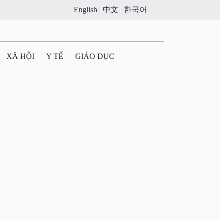
English |
中文 |
한국어
XÃ HỘI
Y TẾ
GIÁO DỤC
E MÁY
PHÁP LUẬT
 QUẢNG CÁO
ULTIMEDIA