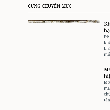
CÙNG CHUYÊN MỤC
Kh
hạ
Để 
khô
khẩ
miễ
Ma
hi
Mới
mạn
ch
tên