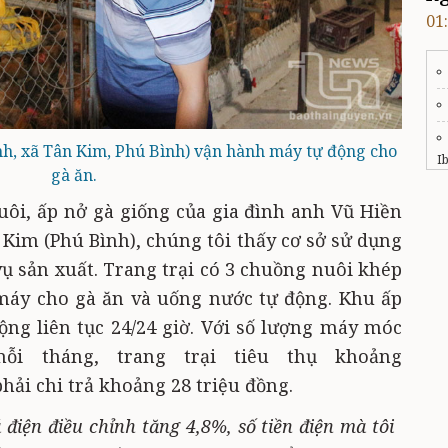
01
h, xã Tân Kim, Phú Bình) vận hành máy tự động cho
I
gà ăn.
nuôi, ấp nở gà giống của gia đình anh Vũ Hiền
 Kim (Phú Bình), chúng tôi thấy cơ sở sử dụng
vụ sản xuất. Trang trại có 3 chuồng nuôi khép
 máy cho gà ăn và uống nước tự động. Khu ấp
động liên tục 24/24 giờ. Với số lượng máy móc
ỗi tháng, trang trại tiêu thụ khoảng
phải chi trả khoảng 28 triệu đồng.
á điện điều chỉnh tăng 4,8%, số tiền điện mà tôi