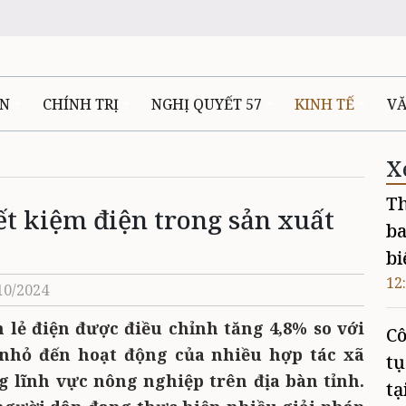
ÊN
CHÍNH TRỊ
NGHỊ QUYẾT 57
KINH TẾ
V
X
Th
ết kiệm điện trong sản xuất
ba
bi
12
/10/2024
n lẻ điện được điều chỉnh tăng 4,8% so với
Cô
nhỏ đến hoạt động của nhiều hợp tác xã
tụ
ng lĩnh vực nông nghiệp trên địa bàn tỉnh.
tạ