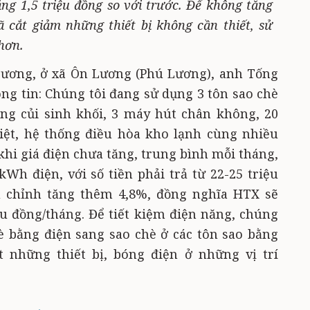
ng 1,5 triệu đồng so với trước. Để không tăng
ã cắt giảm những thiết bị không cần thiết, sử
 hơn.
Lương, ở xã Ôn Lương (Phú Lương), anh Tống
ng tin: Chúng tôi đang sử dụng 3 tôn sao chè
ằng củi sinh khối, 3 máy hút chân không, 20
iệt, hệ thống điều hòa kho lạnh cùng nhiều
 khi giá điện chưa tăng, trung bình mỗi tháng,
Wh điện, với số tiền phải trả từ 22-25 triệu
ều chỉnh tăng thêm 4,8%, đồng nghĩa HTX sẽ
ệu đồng/tháng. Để tiết kiệm điện năng, chúng
è bằng điện sang sao chè ở các tôn sao bằng
ắt những thiết bị, bóng điện ở những vị trí