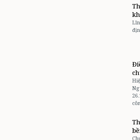
Th
kh
Lĩn
địn
Đi
ch
Hiệ
Ngu
26.
côn
Th
bề
Chứ