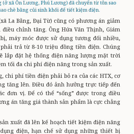
 (ở xã Ôn Lương, Phú Lương) đã chuyển từ tôn sao
ao chè bằng củi sinh khối để tiết kiệm điện.
(xã La Bằng, Đại Từ) cũng có phương án giảm
iá điều chỉnh tăng. Ông Hứa Văn Thịnh, Giám
t bị, máy móc được sử dụng tương đối nhiều,
hải trả từ 8-10 triệu đồng tiền điện. Chúng
sẽ lắp đặt hệ thống điện năng lượng mặt trời
iệm tối đa chi phí điện năng trong sản xuất.
g, chi phí tiền điện phải bỏ ra của các HTX, cơ
g tăng lên. Điều đó ảnh hưởng trực tiếp đến
ác đơn vị. Để có thể “sống” được trong điều
ương án tăng giá thành sản phẩm là cực chẳng
 sản xuất đã lên kế hoạch tiết kiệm điện năng
 dụng điện, hạn chế sử dụng những thiết bị