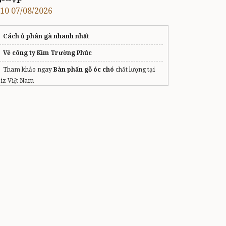
:10 07/08/2026
Cách ủ phân gà nhanh nhất
Về công ty Kim Trường Phúc
Tham khảo ngay
Bàn phấn gỗ óc chó
chất lượng tại
biz Việt Nam
buildtosuit solutions
in viet nam
Máy tạo khói
Quạt công nghiệp
sửa máy giặt samsung
giá kệ kho hàng
Sửa chữa thái dương năng tại hà nội
học sửa xe điện vinfast
May
quần áo kỹ sư xây dựng
trọn bộ