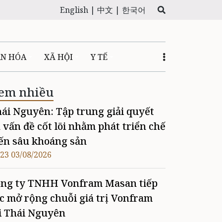
English |
中文 |
한국어
ĂN HÓA
XÃ HỘI
Y TẾ
em nhiều
ái Nguyên: Tập trung giải quyết
 vấn đề cốt lõi nhằm phát triển chế
ến sâu khoáng sản
:23 03/08/2026
ng ty TNHH Vonfram Masan tiếp
c mở rộng chuỗi giá trị Vonfram
i Thái Nguyên