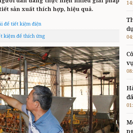
người dân đang thực hiện nhiều giải pháp
14
tiết sản xuất thích hợp, hiệu quả.
Th
 để tiết kiệm điện
dự
ết kiệm để thích ứng
04
Cô
vụ
08
Hà
đấ
01
Mở
n