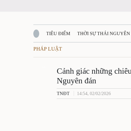
TIÊU ĐIỂM
THỜI SỰ THÁI NGUYÊN
PHÁP LUẬT
QUỐC PHÒNG - AN NINH
BẠN ĐỌC
Đ
QUÊ HƯƠNG - ĐẤT NƯỚC
Zalo
QUỐC TẾ
Cảnh giác những chiêu 
Nguyên đán
VĂN BẢN, CHÍNH SÁCH MỚI
VĂN NGH
TNĐT
14:54, 02/02/2026