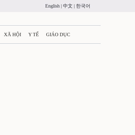
English |
中文 |
한국어
XÃ HỘI
Y TẾ
GIÁO DỤC
E MÁY
PHÁP LUẬT
 QUẢNG CÁO
ULTIMEDIA