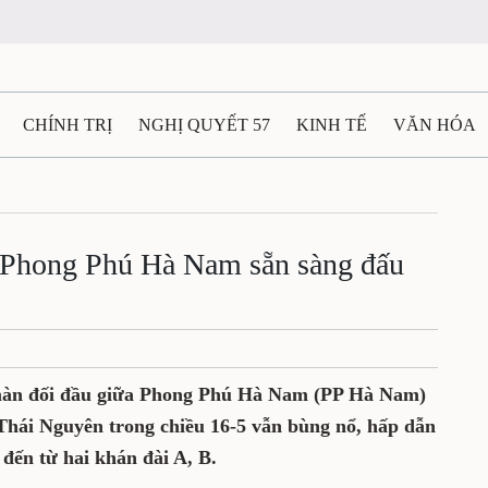
CHÍNH TRỊ
NGHỊ QUYẾT 57
KINH TẾ
VĂN HÓA
ẤT VÀ NGƯỜI THÁI NGUYÊN
GIAO THÔNG
Ô TÔ - X
TÀI NGUYÊN - MÔI TRƯỜNG
THỂ THAO
THÔNG TIN -
 Phong Phú Hà Nam sẵn sàng đấu
Ệ THÁI NGUYÊN
VIDEO
CÁC ĐỀ ÁN TRỌNG TÂM
M
g màn đối đầu giữa Phong Phú Hà Nam (PP Hà Nam)
Thái Nguyên trong chiều 16-5 vẫn bùng nổ, hấp dẫn
 đến từ hai khán đài A, B.