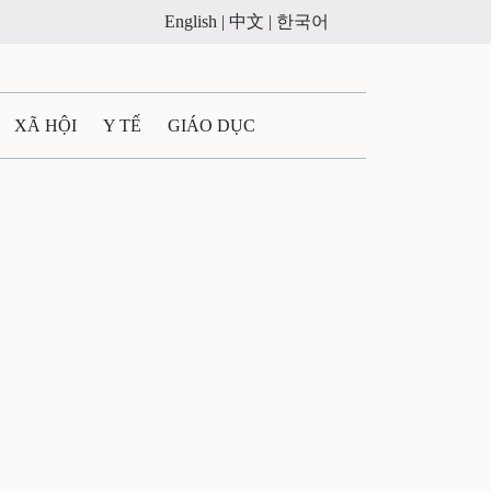
English |
中文 |
한국어
XÃ HỘI
Y TẾ
GIÁO DỤC
E MÁY
PHÁP LUẬT
 QUẢNG CÁO
ULTIMEDIA