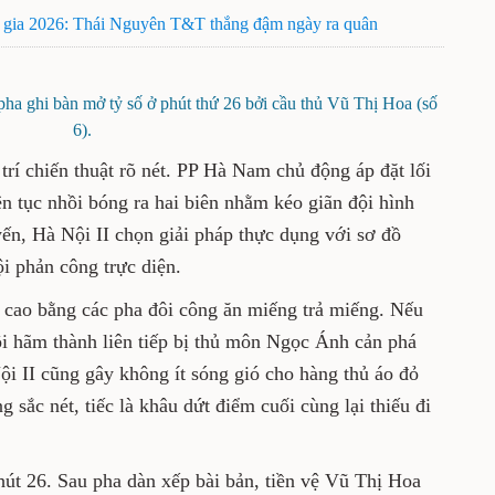
 gia 2026: Thái Nguyên T&T thắng đậm ngày ra quân
a ghi bàn mở tỷ số ở phút thứ 26 bởi cầu thủ Vũ Thị Hoa (số
6).
trí chiến thuật rõ nét. PP Hà Nam chủ động áp đặt lối
ên tục nhồi bóng ra hai biên nhằm kéo giãn đội hình
yến, Hà Nội II chọn giải pháp thực dụng với sơ đồ
i phản công trực diện.
độ cao bằng các pha đôi công ăn miếng trả miếng. Nếu
i hãm thành liên tiếp bị thủ môn Ngọc Ánh cản phá
Nội II cũng gây không ít sóng gió cho hàng thủ áo đỏ
 sắc nét, tiếc là khâu dứt điểm cuối cùng lại thiếu đi
hút 26. Sau pha dàn xếp bài bản, tiền vệ Vũ Thị Hoa