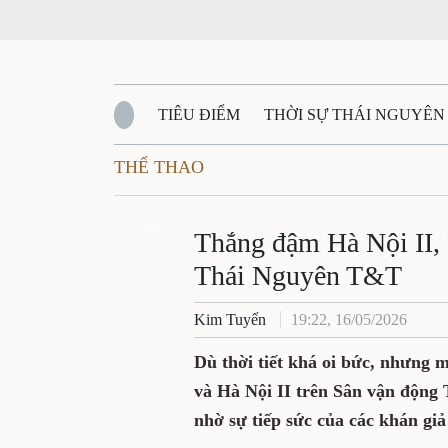
TIÊU ĐIỂM
THỜI SỰ THÁI NGUYÊN
THỂ THAO
QUỐC PHÒNG - AN NINH
BẠN ĐỌC
Đ
QUÊ HƯƠNG - ĐẤT NƯỚC
Zalo
QUỐC TẾ
Thắng đậm Hà Nội II,
Thái Nguyên T&T
VĂN BẢN, CHÍNH SÁCH MỚI
VĂN NGH
Kim Tuyến
19:22, 16/05/2026
Dù thời tiết khá oi bức, nhưn
và Hà Nội II trên Sân vận động 
nhờ sự tiếp sức của các khán giả