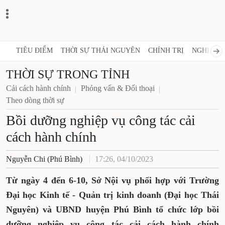
TIÊU ĐIỂM
THỜI SỰ THÁI NGUYÊN
CHÍNH TRỊ
NGHỊ QUY
THỜI SỰ TRONG TỈNH
Cải cách hành chính
Phỏng vấn & Đối thoại
Theo dòng thời sự
Bồi dưỡng nghiệp vụ công tác cải
cách hành chính
Nguyễn Chi (Phú Bình)
17:26, 04/10/2023
Từ ngày 4 đến 6-10, Sở Nội vụ phối hợp với Trường
Đại học Kinh tế - Quản trị kinh doanh (Đại học Thái
Nguyên) và UBND huyện Phú Bình tổ chức lớp bồi
dưỡng nghiệp vụ công tác cải cách hành chính