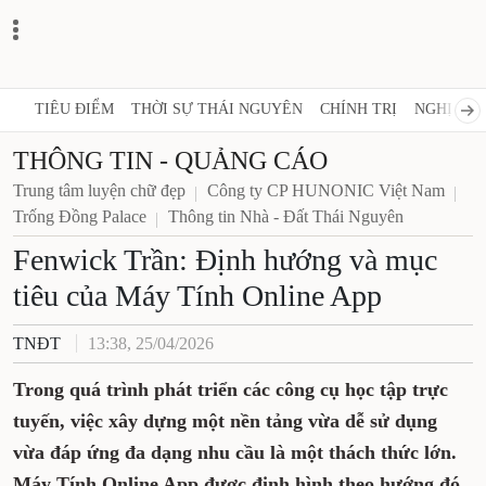
TIÊU ĐIỂM
THỜI SỰ THÁI NGUYÊN
CHÍNH TRỊ
NGHỊ QUY
THÔNG TIN - QUẢNG CÁO
Trung tâm luyện chữ đẹp
Công ty CP HUNONIC Việt Nam
Trống Đồng Palace
Thông tin Nhà - Đất Thái Nguyên
Fenwick Trần: Định hướng và mục
tiêu của Máy Tính Online App
TNĐT
13:38, 25/04/2026
Trong quá trình phát triển các công cụ học tập trực
tuyến, việc xây dựng một nền tảng vừa dễ sử dụng
vừa đáp ứng đa dạng nhu cầu là một thách thức lớn.
Máy Tính Online App được định hình theo hướng đó,